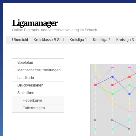
Ligamanager
Online Ergebnis- und Vereinsverwaltung im Schach
Übersicht
Kreisklasse B Süd
Kreisliga 1
Kreisliga 2
Kreisliga 3
Spielplan
Mannschaftsaufstellungen
Landkarte
Druckversionen
Statistiken
Fieberkurve
Entfernungen