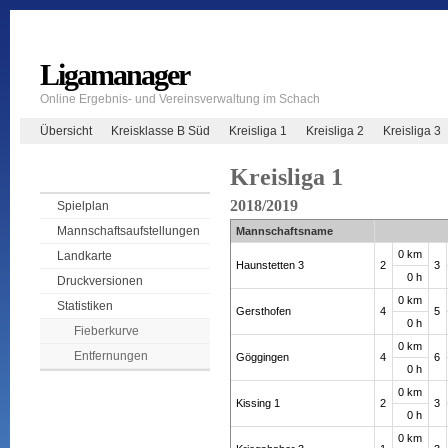
Ligamanager
Online Ergebnis- und Vereinsverwaltung im Schach
Übersicht
Kreisklasse B Süd
Kreisliga 1
Kreisliga 2
Kreisliga 3
Kreisliga 1
2018/2019
Spielplan
Mannschaftsaufstellungen
Mannschaftsname
0 km
Landkarte
Haunstetten 3
2
3
0 h
Druckversionen
0 km
Statistiken
Gersthofen
4
5
0 h
Fieberkurve
0 km
Entfernungen
Göggingen
4
6
0 h
0 km
Kissing 1
2
3
0 h
0 km