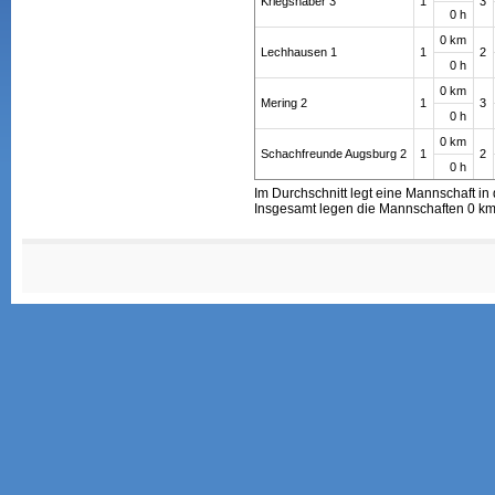
Kriegshaber 3
1
3
0 h
0 km
Lechhausen 1
1
2
0 h
0 km
Mering 2
1
3
0 h
0 km
Schachfreunde Augsburg 2
1
2
0 h
Im Durchschnitt legt eine Mannschaft in 
Insgesamt legen die Mannschaften 0 km 