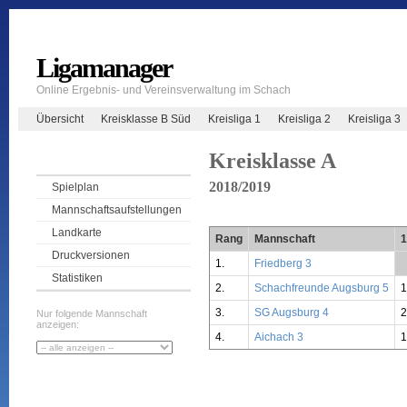
Ligamanager
Online Ergebnis- und Vereinsverwaltung im Schach
Übersicht
Kreisklasse B Süd
Kreisliga 1
Kreisliga 2
Kreisliga 3
Kreisklasse A
2018/2019
Spielplan
Mannschaftsaufstellungen
Landkarte
Rang
Mannschaft
1
Druckversionen
1.
Friedberg 3
*
Statistiken
2.
Schachfreunde Augsburg 5
3.
SG Augsburg 4
2
Nur folgende Mannschaft
anzeigen:
4.
Aichach 3