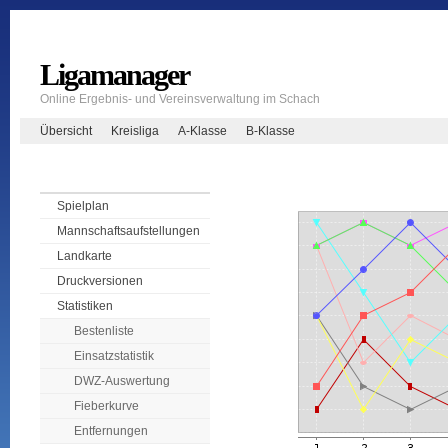
Ligamanager
Online Ergebnis- und Vereinsverwaltung im Schach
Übersicht
Kreisliga
A-Klasse
B-Klasse
Spielplan
Mannschaftsaufstellungen
Landkarte
Druckversionen
Statistiken
Bestenliste
Einsatzstatistik
DWZ-Auswertung
Fieberkurve
Entfernungen