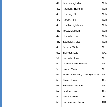
41.
Inderwies, Erhard
Sch
42.
Pacholik, Hartmut
Sch
43.
Rachor, Udo
Sch
44.
Riedel, Tim
Sch
45.
Reinhardt, Michael
Sch
46.
Topal, Maksym
Sch
47.
Heesch, Thore
Sch
48.
Szentesi, Julia
Sch
49.
Scheer, Walter
SK 
50.
Sittinger, Lutz
SK 
51.
Pretsch, Jürgen
SK 
52.
Fleckenstein, Werner
SK 
53.
Emge, Martin
SK 
54.
Movila-Cosarca, Gheorghi-Paul
SK 
55.
Stolcz, Frank
SK 
56.
Schrüfer, Johann
SK 
57.
Lindner, Erik
SK 
58.
Stamm, Peter
SK 
59.
Pommeranz, Mika
SC 