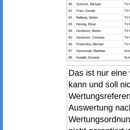
80.
Schreck, Michael
TV 
81.
Fries, Gerald
TV 
82.
Ballweg, Stefan
TV 
83.
Hennig, Elmar
TV 
84.
Herberich, Martin
TV 
85.
Herberich, Christian
TV 
86.
Protschka, Michael
TV 
87.
Hasenstab, Matthias
Sch
88.
Kodalle, Dominik
Sch
Das ist nur ein
kann und soll nic
Wertungsreferen
Auswertung nac
Wertungsordnung