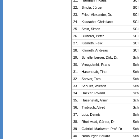
21.
Hartmann, Klaus
SC 
22.
Smola, Jürgen
SC 
23.
Fried, Alexander, Dr.
SC 
24.
Kalusche, Christiane
SC 
25.
Stein, Simon
SC 
26.
Bulheller, Peter
SC 
27.
Klameth, Felix
SC 
28.
Klameth, Andreas
SC 
29.
Schellenberger, Dirk, Dr.
Sch
30.
Vreugdenhil, Frans
Sch
31.
Hasenstab, Tino
Sch
32.
Snover, Tom
Sch
33.
Schuler, Valentin
Sch
34.
Häcker, Roland
Sch
35.
Hasenstab, Armin
Sch
36.
Trobisch, Alfred
Sch
37.
Lutz, Dennis
Sch
38.
Rheinwald, Günter, Dr.
Sch
39.
Gabriel, Markwart, Prof. Dr.
Sch
40.
Neuburger, Eduard
Sch