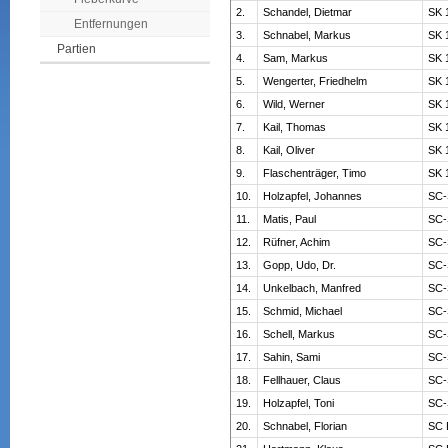
2.
Schandel, Dietmar
SK 
Entfernungen
3.
Schnabel, Markus
SK 
Partien
4.
Sam, Markus
SK 
5.
Wengerter, Friedhelm
SK 
6.
Wild, Werner
SK 
7.
Kail, Thomas
SK 
8.
Kail, Oliver
SK 
9.
Flaschenträger, Timo
SK 
10.
Holzapfel, Johannes
SC-
11.
Matis, Paul
SC-
12.
Rüfner, Achim
SC-
13.
Gopp, Udo, Dr.
SC-
14.
Unkelbach, Manfred
SC-
15.
Schmid, Michael
SC-
16.
Schell, Markus
SC-
17.
Sahin, Sami
SC-
18.
Fellhauer, Claus
SC-
19.
Holzapfel, Toni
SC-
20.
Schnabel, Florian
SC 