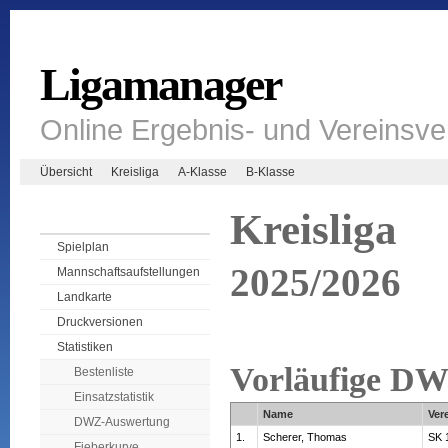
Ligamanager
Online Ergebnis- und Vereinsv
Übersicht
Kreisliga
A-Klasse
B-Klasse
Kreisliga
Spielplan
2025/2026
Mannschaftsaufstellungen
Landkarte
Druckversionen
Statistiken
Vorläufige D
Bestenliste
Einsatzstatistik
Name
Ver
DWZ-Auswertung
1.
Scherer, Thomas
SK 
Fieberkurve