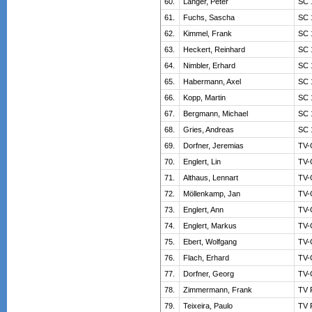
60.
Langer, Peter
SC 
61.
Fuchs, Sascha
SC 
62.
Kimmel, Frank
SC 
63.
Heckert, Reinhard
SC 
64.
Nimbler, Erhard
SC 
65.
Habermann, Axel
SC 
66.
Kopp, Martin
SC 
67.
Bergmann, Michael
SC 
68.
Gries, Andreas
SC 
69.
Dorfner, Jeremias
TV-
70.
Englert, Lin
TV-
71.
Althaus, Lennart
TV-
72.
Möllenkamp, Jan
TV-
73.
Englert, Ann
TV-
74.
Englert, Markus
TV-
75.
Ebert, Wolfgang
TV-
76.
Flach, Erhard
TV-
77.
Dorfner, Georg
TV-
78.
Zimmermann, Frank
TV 
79.
Teixeira, Paulo
TV 