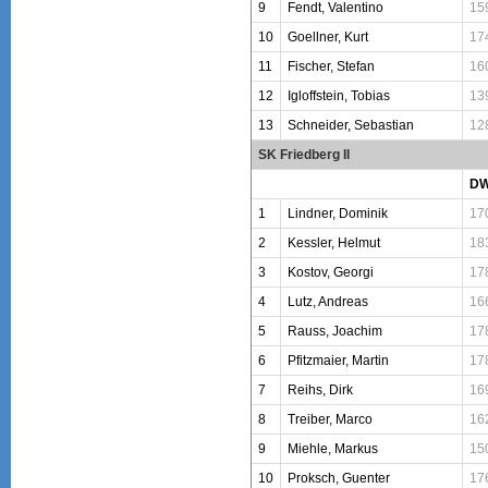
9
Fendt, Valentino
15
10
Goellner, Kurt
17
11
Fischer, Stefan
16
12
Igloffstein, Tobias
13
13
Schneider, Sebastian
12
SK Friedberg II
D
1
Lindner, Dominik
17
2
Kessler, Helmut
18
3
Kostov, Georgi
17
4
Lutz, Andreas
16
5
Rauss, Joachim
17
6
Pfitzmaier, Martin
17
7
Reihs, Dirk
16
8
Treiber, Marco
16
9
Miehle, Markus
15
10
Proksch, Guenter
17