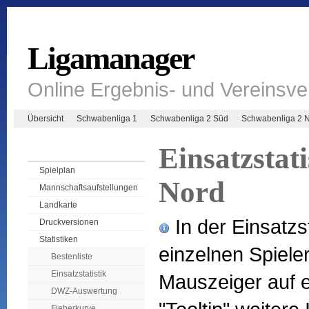
Ligamanager
Online Ergebnis- und Vereinsv
Übersicht
Schwabenliga 1
Schwabenliga 2 Süd
Schwabenliga 2 
Einsatzstat
Spielplan
Nord
Mannschaftsaufstellungen
Landkarte
In der Einsatzst
Druckversionen
Statistiken
einzelnen Spiel
Bestenliste
Einsatzstatistik
Mauszeiger auf e
DWZ-Auswertung
Fieberkurve