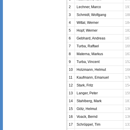
2
Lechner, Marco
19
3
Schmidt, Wolfgang
18
4
Wittal, Werner
18
5
Hopf, Werner
18
6
Gebhard, Andreas
16
7
Turba, Raffael
16
8
Materna, Markus
16
9
Turba, Vincent
15
10
Holzmann, Helmut
16
11
Kaufmann, Emanuel
17
12
Stark, Fritz
15
13
Langer, Peter
15
14
Stahlberg, Mark
18
15
Götz, Helmut
13
16
Voack, Bernd
13
17
Schröppel, Tim
13