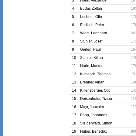
3
Höhn, Alexander
18
4
Budai, Zoltan
19
5
Lechner, Otto
17
6
Endisch, Peter
17
7
Wiest, Leonhard
20
8
Stuhler, Josef
17
9
Gerten, Paul
16
10
Stuhler, Kilian
17
11
Harle, Markus
17
12
Klimesch, Thomas
15
13
Brenner, Alban
14
14
Killensberger, Otto
14
15
Deisenhofer, Tizian
11
16
Mayr, Joachim
11
17
Popp, Johannes
12
18
Steigerwald, Simon
19
Huber, Benedikt
90