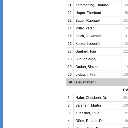
11
Kemmerling, Thomas
16
12
Hager, Eberhard
15
13
Bauer, Raphael
15
14
Miller, Peter
13
15
Falch, Alexander
14
16
Ketzer, Leopold
12
17
Gantner, Tom
12
18
Sucur, Sergej
11
19
Gruber, Simon
11
20
Liebsch, Finn
13
SK Kriegshaber II
D
1
Hahn, Christoph, Dr.
20
2
Baierlein, Martin
19
3
Kuessner, Thilo
18
4
Glück, Roland, Dr.
18