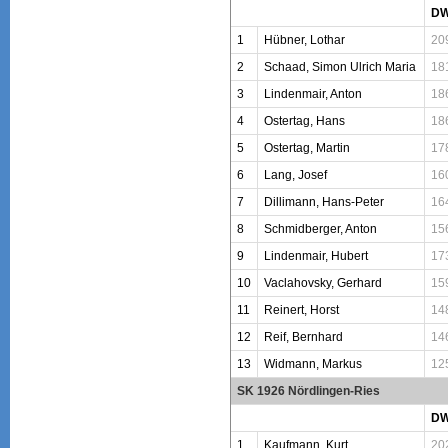
D
1
Hübner, Lothar
20
2
Schaad, Simon Ulrich Maria
18
3
Lindenmair, Anton
18
4
Ostertag, Hans
18
5
Ostertag, Martin
17
6
Lang, Josef
16
7
Dillimann, Hans-Peter
16
8
Schmidberger, Anton
15
9
Lindenmair, Hubert
17
10
Vaclahovsky, Gerhard
15
11
Reinert, Horst
14
12
Reif, Bernhard
14
13
Widmann, Markus
12
SK 1926 Nördlingen-Ries
D
1
Kaufmann, Kurt
20