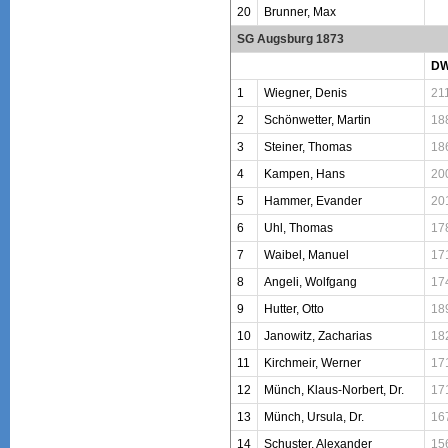
20
Brunner, Max
SG Augsburg 1873
D
1
Wiegner, Denis
21
2
Schönwetter, Martin
18
3
Steiner, Thomas
18
4
Kampen, Hans
20
5
Hammer, Evander
20
6
Uhl, Thomas
17
7
Waibel, Manuel
17
8
Angeli, Wolfgang
17
9
Hutter, Otto
18
10
Janowitz, Zacharias
18
11
Kirchmeir, Werner
17
12
Münch, Klaus-Norbert, Dr.
17
13
Münch, Ursula, Dr.
16
14
Schuster, Alexander
15