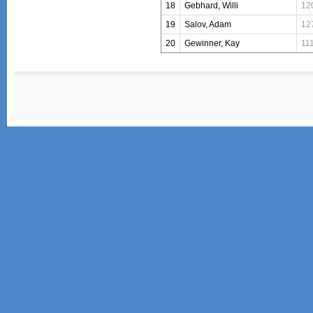
18
Gebhard, Willi
12
19
Salov, Adam
12
20
Gewinner, Kay
11