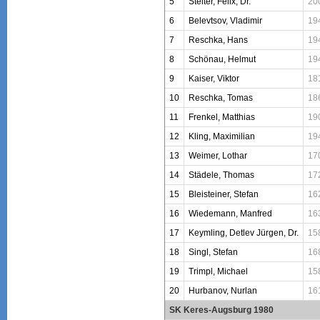
5
Stelter, Felix, Dr.
20
6
Belevtsov, Vladimir
19
7
Reschka, Hans
19
8
Schönau, Helmut
19
9
Kaiser, Viktor
18
10
Reschka, Tomas
18
11
Frenkel, Matthias
19
12
Kling, Maximilian
19
13
Weimer, Lothar
17
14
Städele, Thomas
17
15
Bleisteiner, Stefan
16
16
Wiedemann, Manfred
16
17
Keymling, Detlev Jürgen, Dr.
15
18
Singl, Stefan
16
19
Trimpl, Michael
15
20
Hurbanov, Nurlan
16
SK Keres-Augsburg 1980