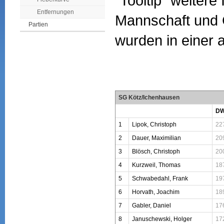
"Tooltip" weitere
Entfernungen
Mannschaft und 
Partien
wurden in einer a
SG Kötz/Ichenhausen
D
1
Lipok, Christoph
22
2
Dauer, Maximilian
20
3
Blösch, Christoph
20
4
Kurzweil, Thomas
18
5
Schwabedahl, Frank
19
6
Horvath, Joachim
18
7
Gabler, Daniel
17
8
Januschewski, Holger
17