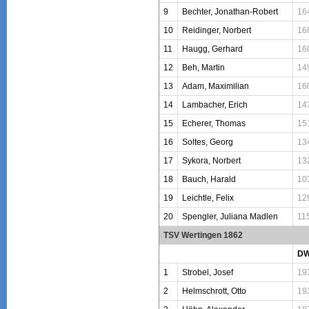
9
Bechter, Jonathan-Robert
16
10
Reidinger, Norbert
16
11
Haugg, Gerhard
16
12
Beh, Martin
14
13
Adam, Maximilian
16
14
Lambacher, Erich
14
15
Echerer, Thomas
15
16
Soltes, Georg
13
17
Sykora, Norbert
13
18
Bauch, Harald
10
19
Leichtle, Felix
12
20
Spengler, Juliana Madlen
11
TSV Wertingen 1862
D
1
Strobel, Josef
19
2
Helmschrott, Otto
19