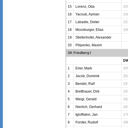
15
Lorenz, Oda
15
16
Yacoub, Ayman
15
17
Labadie, Dieter
15
18
Moosburger, Elias
16
19
Stiefenhofer, Alexander
20
Pilipenko, Maxim
SK Friedberg I
D
1
Erler, Mark
20
2
Jacob, Dominik
20
3
Bendel, Ralf
19
4
Bretthauer, Dirk
19
5
Weigl, Gerald
18
6
Nierlich, Gerhard
18
7
Igloffstein, Jan
17
8
Forster, Rudolf
18