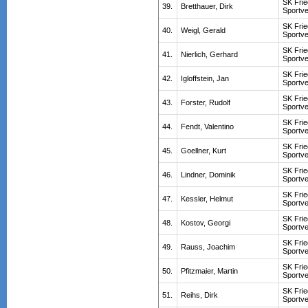
SK Frie
39.
Bretthauer, Dirk
Sportve
SK Frie
40.
Weigl, Gerald
Sportve
SK Frie
41.
Nierlich, Gerhard
Sportve
SK Frie
42.
Igloffstein, Jan
Sportve
SK Frie
43.
Forster, Rudolf
Sportve
SK Frie
44.
Fendt, Valentino
Sportve
SK Frie
45.
Goellner, Kurt
Sportve
SK Frie
46.
Lindner, Dominik
Sportve
SK Frie
47.
Kessler, Helmut
Sportve
SK Frie
48.
Kostov, Georgi
Sportve
SK Frie
49.
Rauss, Joachim
Sportve
SK Frie
50.
Pfitzmaier, Martin
Sportve
SK Frie
51.
Reihs, Dirk
Sportve