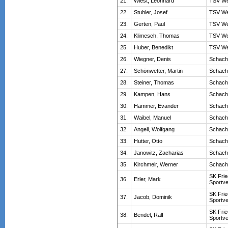
21.
Wiest, Leonhard
TSV We
22.
Stuhler, Josef
TSV We
23.
Gerten, Paul
TSV We
24.
Klimesch, Thomas
TSV We
25.
Huber, Benedikt
TSV We
26.
Wiegner, Denis
Schach
27.
Schönwetter, Martin
Schach
28.
Steiner, Thomas
Schach
29.
Kampen, Hans
Schach
30.
Hammer, Evander
Schach
31.
Waibel, Manuel
Schach
32.
Angeli, Wolfgang
Schach
33.
Hutter, Otto
Schach
34.
Janowitz, Zacharias
Schach
35.
Kirchmeir, Werner
Schach
SK Frie
36.
Erler, Mark
Sportve
SK Frie
37.
Jacob, Dominik
Sportve
SK Frie
38.
Bendel, Ralf
Sportve