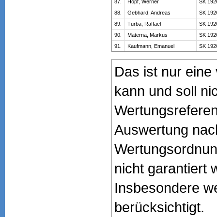
87.
Hopf, Werner
SK 192
88.
Gebhard, Andreas
SK 192
89.
Turba, Raffael
SK 192
90.
Materna, Markus
SK 192
91.
Kaufmann, Emanuel
SK 192
Das ist nur ein
kann und soll nic
Wertungsreferen
Auswertung nac
Wertungsordnung
nicht garantiert 
Insbesondere we
berücksichtigt.