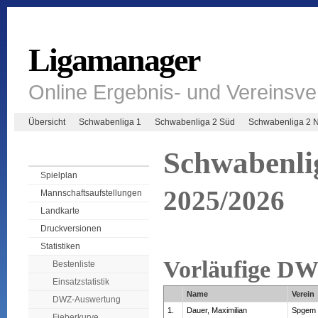
Ligamanager
Online Ergebnis- und Vereinsv
Übersicht
Schwabenliga 1
Schwabenliga 2 Süd
Schwabenliga 2 
Schwabenli
Spielplan
2025/2026
Mannschaftsaufstellungen
Landkarte
Druckversionen
Statistiken
Vorläufige D
Bestenliste
Einsatzstatistik
Name
Verein
DWZ-Auswertung
1.
Dauer, Maximilian
Spgem 
Fieberkurve