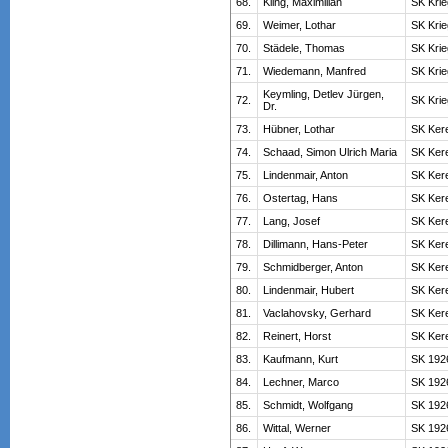
68.
Kling, Maximilian
SK Kri
69.
Weimer, Lothar
SK Kri
70.
Städele, Thomas
SK Kri
71.
Wiedemann, Manfred
SK Kri
Keymling, Detlev Jürgen,
72.
SK Kri
Dr.
73.
Hübner, Lothar
SK Ker
74.
Schaad, Simon Ulrich Maria
SK Ker
75.
Lindenmair, Anton
SK Ker
76.
Ostertag, Hans
SK Ker
77.
Lang, Josef
SK Ker
78.
Dillimann, Hans-Peter
SK Ker
79.
Schmidberger, Anton
SK Ker
80.
Lindenmair, Hubert
SK Ker
81.
Vaclahovsky, Gerhard
SK Ker
82.
Reinert, Horst
SK Ker
83.
Kaufmann, Kurt
SK 192
84.
Lechner, Marco
SK 192
85.
Schmidt, Wolfgang
SK 192
86.
Wittal, Werner
SK 192