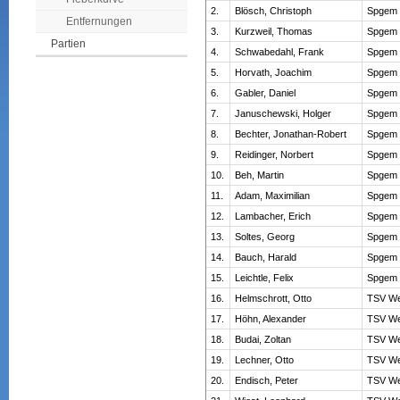
2.
Blösch, Christoph
Spgem 
Entfernungen
3.
Kurzweil, Thomas
Spgem 
Partien
4.
Schwabedahl, Frank
Spgem 
5.
Horvath, Joachim
Spgem 
6.
Gabler, Daniel
Spgem 
7.
Januschewski, Holger
Spgem 
8.
Bechter, Jonathan-Robert
Spgem 
9.
Reidinger, Norbert
Spgem 
10.
Beh, Martin
Spgem 
11.
Adam, Maximilian
Spgem 
12.
Lambacher, Erich
Spgem 
13.
Soltes, Georg
Spgem 
14.
Bauch, Harald
Spgem 
15.
Leichtle, Felix
Spgem 
16.
Helmschrott, Otto
TSV We
17.
Höhn, Alexander
TSV We
18.
Budai, Zoltan
TSV We
19.
Lechner, Otto
TSV We
20.
Endisch, Peter
TSV We