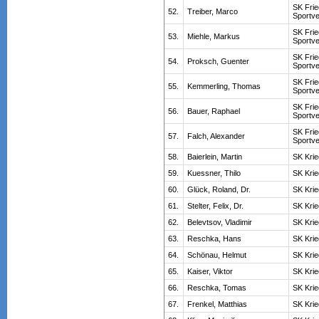
SK Frie
52.
Treiber, Marco
Sportve
SK Frie
53.
Miehle, Markus
Sportve
SK Frie
54.
Proksch, Guenter
Sportve
SK Frie
55.
Kemmerling, Thomas
Sportve
SK Frie
56.
Bauer, Raphael
Sportve
SK Frie
57.
Falch, Alexander
Sportve
58.
Baierlein, Martin
SK Kri
59.
Kuessner, Thilo
SK Kri
60.
Glück, Roland, Dr.
SK Kri
61.
Stelter, Felix, Dr.
SK Kri
62.
Belevtsov, Vladimir
SK Kri
63.
Reschka, Hans
SK Kri
64.
Schönau, Helmut
SK Kri
65.
Kaiser, Viktor
SK Kri
66.
Reschka, Tomas
SK Kri
67.
Frenkel, Matthias
SK Kri