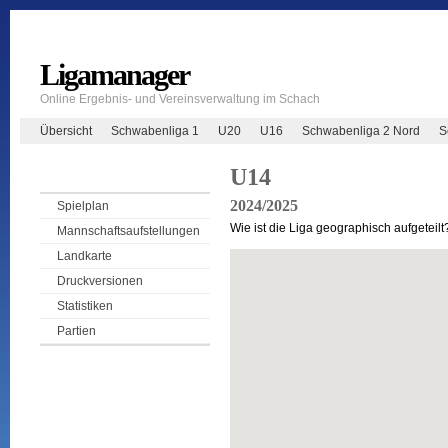
Ligamanager
Online Ergebnis- und Vereinsverwaltung im Schach
Übersicht
Schwabenliga 1
U20
U16
Schwabenliga 2 Nord
S
U14
2024/2025
Spielplan
Wie ist die Liga geographisch aufgeteilt
Mannschaftsaufstellungen
Landkarte
Druckversionen
Statistiken
Partien