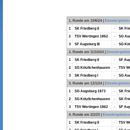
1. Runde am 10/6/24
|
Einzelergebnis
1
SK Friedberg II
-
SK Fri
2
TSV Wertingen 1862
-
SG Au
3
SF Augsburg III
-
SG Köt
2. Runde am 11/10/24
|
Einzelergebni
1
SK Friedberg II
-
SF Aug
2
SG Kötz/Ichenhausen
-
TSV We
3
SK Friedberg I
-
SG Au
3. Runde am 12/1/24
|
Einzelergebnis
1
SG Augsburg 1873
-
SK Fri
2
SG Kötz/Ichenhausen
-
SK Fri
3
TSV Wertingen 1862
-
SF Aug
4. Runde am 2/2/25
|
Einzelergebniss
1
SK Friedberg II
-
TSV We