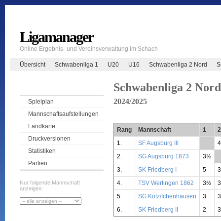
Ligamanager
Online Ergebnis- und Vereinsverwaltung im Schach
Übersicht
Schwabenliga 1
U20
U16
Schwabenliga 2 Nord
S
Schwabenliga 2 Nord
2024/2025
Spielplan
Mannschaftsaufstellungen
Landkarte
Rang
Mannschaft
1
2
Druckversionen
1.
SF Augsburg III
**
Statistiken
2.
SG Augsburg 1873
3½
*
Partien
3.
SK Friedberg I
5
4.
TSV Wertingen 1862
3½
Nur folgende Mannschaft
anzeigen:
5.
SG Kötz/Ichenhausen
3
6.
SK Friedberg II
2