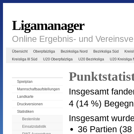
Ligamanager
Online Ergebnis- und Vereinsv
Übersicht
Oberpfalzliga
Bezirksliga Nord
Bezirksliga Süd
Kreisl
Kreisliga III Süd
U20 Oberpfalzliga
U20 Bezirksliga
U20 Kreisliga 
Punktstatist
Spielplan
Insgesamt fande
Mannschaftsaufstellungen
Landkarte
4 (14 %) Begegn
Druckversionen
Statistiken
Insgesamt wurden
Bestenliste
36 Partien (38
Einsatzstatistik