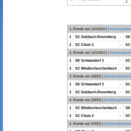
1
1. Runde am 12/14/24
|
Einzelergebni
1
SC Sulzbach-Rosenberg
-
SK
2
SC Cham 2
-
SC
2. Runde am 12/14/24
|
Einzelergebni
1
SK Schwandorf 3
-
SC
2
SC Windischeschenbach
-
SC
3. Runde am 2/8/25
|
Einzelergebniss
1
SK Schwandorf 3
-
SC
2
SC Sulzbach-Rosenberg
-
SC
4. Runde am 2/8/25
|
Einzelergebniss
1
SC Windischeschenbach
-
SK
2
SC Cham 2
-
SC
5. Runde am 5/3/25
|
Einzelergebniss