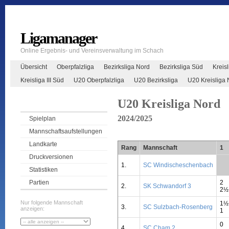
Ligamanager
Online Ergebnis- und Vereinsverwaltung im Schach
Übersicht
Oberpfalzliga
Bezirksliga Nord
Bezirksliga Süd
Kreisl
Kreisliga III Süd
U20 Oberpfalzliga
U20 Bezirksliga
U20 Kreisliga 
U20 Kreisliga Nord
2024/2025
Spielplan
Mannschaftsaufstellungen
Landkarte
Rang
Mannschaft
1
Druckversionen
1.
SC Windischeschenbach
**
Statistiken
2
Partien
2.
SK Schwandorf 3
2½
Nur folgende Mannschaft
1½
3.
SC Sulzbach-Rosenberg
anzeigen:
1
0
4.
SC Cham 2