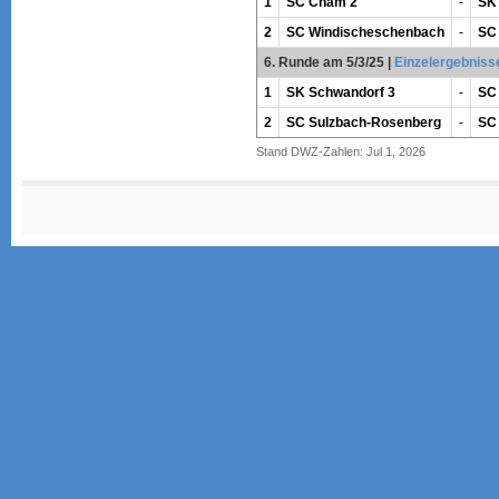
1
SC Cham 2
-
SK
2
SC Windischeschenbach
-
SC
6. Runde am 5/3/25
|
Einzelergebniss
1
SK Schwandorf 3
-
SC
2
SC Sulzbach-Rosenberg
-
SC
Stand DWZ-Zahlen: Jul 1, 2026