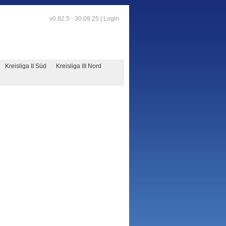
v0.82.5 - 30.09.25 |
Login
Kreisliga II Süd
Kreisliga III Nord