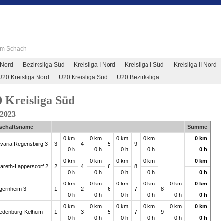
 im Schach
 Nord
Bezirksliga Süd
Kreisliga I Nord
Kreisliga I Süd
Kreisliga II Nord
U20 Kreisliga Nord
U20 Kreisliga Süd
U20 Bezirksliga
 Kreisliga Süd
/2023
schaftsname
Summe
0 km
0 km
0 km
0 km
0 km
varia Regensburg 3
3
4
5
9
0 h
0 h
0 h
0 h
0 h
0 km
0 km
0 km
0 km
0 km
areth-Lappersdorf 2
2
4
6
8
0 h
0 h
0 h
0 h
0 h
0 km
0 km
0 km
0 km
0 km
0 km
gernheim 3
1
2
6
7
8
0 h
0 h
0 h
0 h
0 h
0 h
0 km
0 km
0 km
0 km
0 km
0 km
edenburg-Kelheim
1
3
5
7
9
0 h
0 h
0 h
0 h
0 h
0 h