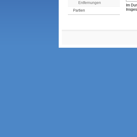
Entfernungen
Im Dur
Insges
Partien