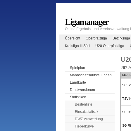
Ligamanager
Online Ergebnis- und Vereinsverwaltung
Übersicht
Oberpfalzliga
Bezirksliga
Kreisliga III Süd
U20 Oberpfalzliga
U20
2022
Spielplan
Mannschaftsaufstellungen
Mann
Landkarte
SC Ba
Druckversionen
Statistiken
TSV K
Bestenliste
Einsatzstatistik
SF Te
DWZ-Auswertung
SG Ri
Fieberkurve