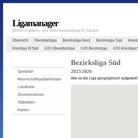
Ligamanager
Online Ergebnis- und Vereinsverwaltung im Schach
Übersicht
Oberpfalzliga
Bezirksliga Nord
Bezirksliga Süd
Kreisl
Kreisliga III Süd
U20 Oberpfalzliga
U20 Bezirksliga
U20 Kreisliga 
Bezirksliga Süd
2025/2026
Spielplan
Wie ist die Liga geographisch aufgeteilt
Mannschaftsaufstellungen
Landkarte
Druckversionen
Statistiken
Partien