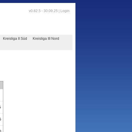
v0.82.5 - 30.09.25 |
Login
Kreisliga II Süd
Kreisliga III Nord
5
5
0