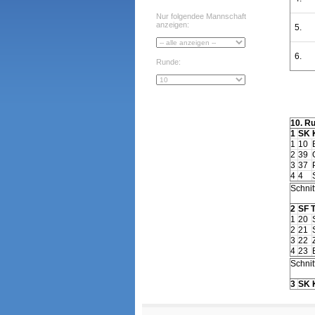
Nur folgendee Mannschaft
anzeigen:
5.
6.
Runde:
10. R
1
SK 
1
10
2
39
3
37
4
4
Schnitt
2
SF 
1
20
2
21
3
22
4
23
Schnitt
3
SK 