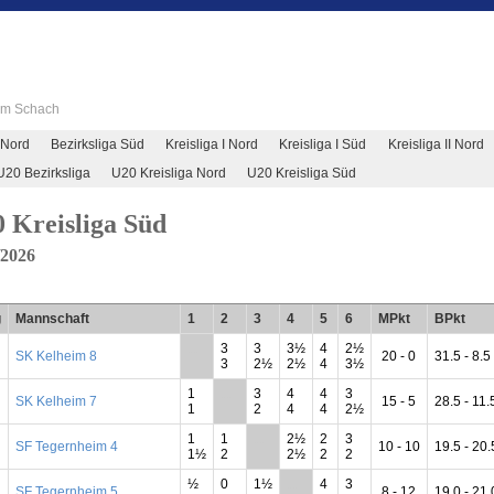
 im Schach
 Nord
Bezirksliga Süd
Kreisliga I Nord
Kreisliga I Süd
Kreisliga II Nord
U20 Bezirksliga
U20 Kreisliga Nord
U20 Kreisliga Süd
 Kreisliga Süd
/2026
g
Mannschaft
1
2
3
4
5
6
MPkt
BPkt
3
3
3½
4
2½
SK Kelheim 8
**
20 - 0
31.5 - 8.5
3
2½
2½
4
3½
1
3
4
4
3
SK Kelheim 7
**
15 - 5
28.5 - 11.
1
2
4
4
2½
1
1
2½
2
3
SF Tegernheim 4
**
10 - 10
19.5 - 20.
1½
2
2½
2
2
½
0
1½
4
3
SF Tegernheim 5
**
8 - 12
19.0 - 21.