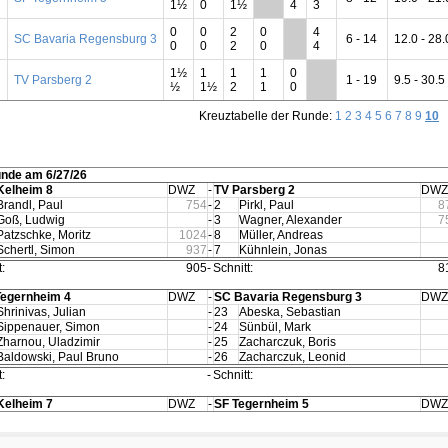
1½
0
1½
4
3
0
0
2
0
4
SC Bavaria Regensburg 3
**
6 - 14
12.0 - 28.
0
0
2
0
4
1½
1
1
1
0
TV Parsberg 2
**
1 - 19
9.5 - 30.5
½
1½
2
1
0
Kreuztabelle der Runde:
1
2
3
4
5
6
7
8
9
10
unde am 6/27/26
Kelheim 8
DWZ
-
TV Parsberg 2
DWZ
Brandl, Paul
754
-
2
Pirkl, Paul
8
Goß, Ludwig
-
3
Wagner, Alexander
7
Patzschke, Moritz
1024
-
8
Müller, Andreas
Schertl, Simon
937
-
7
Kühnlein, Jonas
:
905
-
Schnitt:
8
Tegernheim 4
DWZ
-
SC Bavaria Regensburg 3
DWZ
Shrinivas, Julian
-
23
Abeska, Sebastian
Sippenauer, Simon
-
24
Sünbül, Mark
Zharnou, Uladzimir
-
25
Zacharczuk, Boris
Baldowski, Paul Bruno
-
26
Zacharczuk, Leonid
:
-
Schnitt:
Kelheim 7
DWZ
-
SF Tegernheim 5
DWZ