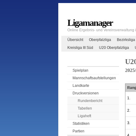
Ligamanager
Online Ergebnis- und Vereinsverwaltung
Übersicht
Oberpfalzliga
Bezirksliga
Kreisliga III Süd
U20 Oberpfalzliga
U20
2025
Spielplan
Mannschaftsaufstellungen
Landkarte
Ran
Druckversionen
1.
Rundenbericht
Tabellen
2.
Ligaheft
3.
Statistiken
Partien
4.