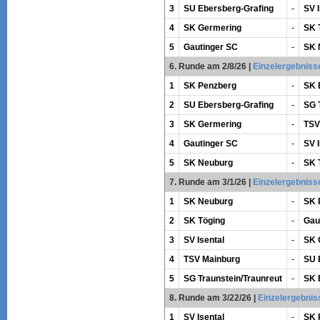
3
SU Ebersberg-Grafing
-
SV I
4
SK Germering
-
SK 
5
Gautinger SC
-
SK 
6. Runde am 2/8/26
|
Einzelergebniss
1
SK Penzberg
-
SK 
2
SU Ebersberg-Grafing
-
SG 
3
SK Germering
-
TSV
4
Gautinger SC
-
SV I
5
SK Neuburg
-
SK 
7. Runde am 3/1/26
|
Einzelergebniss
1
SK Neuburg
-
SK 
2
SK Töging
-
Gau
3
SV Isental
-
SK 
4
TSV Mainburg
-
SU 
5
SG Traunstein/Traunreut
-
SK 
8. Runde am 3/22/26
|
Einzelergebnis
1
SV Isental
-
SK 