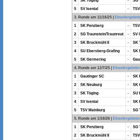
4
SK Töging
-
SG 
5
SV Isental
-
TSV
3. Runde am 11/16/25
|
Einzelergebni
1
SK Penzberg
-
TSV
2
SG Traunstein/Traunreut
-
SV I
3
SK Bruckmühl II
-
SK 
4
SU Ebersberg-Grafing
-
SK 
5
SK Germering
-
Gau
4. Runde am 12/7/25
|
Einzelergebnis
1
Gautinger SC
-
SK 
2
SK Neuburg
-
SK 
3
SK Töging
-
SU 
4
SV Isental
-
SK 
5
TSV Mainburg
-
SG 
5. Runde am 1/18/26
|
Einzelergebnis
1
SK Penzberg
-
SG 
2
SK Bruckmühl II
-
TSV