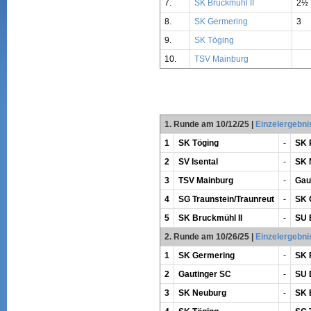
7.
SK Bruckmühl II
2½
8.
SK Germering
3
9.
SK Töging
10.
TSV Mainburg
1. Runde am 10/12/25
|
Einzelergebni
1
SK Töging
-
SK 
2
SV Isental
-
SK 
3
TSV Mainburg
-
Gau
4
SG Traunstein/Traunreut
-
SK 
5
SK Bruckmühl II
-
SU 
2. Runde am 10/26/25
|
Einzelergebni
1
SK Germering
-
SK 
2
Gautinger SC
-
SU 
3
SK Neuburg
-
SK 