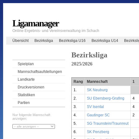
Ligamanager
Online Ergebnis- und Vereinsverwaltung im Schach
Übersicht
Bezirksliga
Bezirksliga U16
Bezirksliga U14
Bezirksl
Bezirksliga
2025/2026
Spielplan
Mannschaftsaufstellungen
Landkarte
Rang
Mannschaft
1
Druckversionen
1.
SK Neuburg
**
Statistiken
2.
SU Ebersberg-Grafing
4
Partien
3.
SV Isental
4
4.
Gautinger SC
2
Nur folgende Mannschaft
anzeigen:
5.
SG Traunstein/Traunreut
6.
SK Penzberg