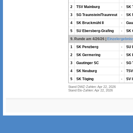
2
TSV Mainburg
-
SK 
3
SG Traunstein/Traunreut
-
SK 
4
SK Bruckmühl II
-
Gau
5
SU Ebersberg-Grafing
-
SK 
9. Runde am 4/26/26
|
Einzelergebnis
1
SK Penzberg
-
SU 
2
SK Germering
-
SK 
3
Gautinger SC
-
SG 
4
SK Neuburg
-
TSV
5
SK Töging
-
SV I
Stand DWZ-Zahlen: Apr 22, 2026
Stand Elo-Zahlen: Apr 22, 2026