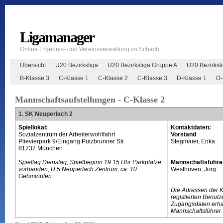
Ligamanager
Online Ergebnis- und Vereinsverwaltung im Schach
Übersicht
U20 Bezirksliga
U20 Bezirksliga Gruppe A
U20 Bezirksl
B-Klasse 3
C-Klasse 1
C-Klasse 2
C-Klasse 3
D-Klasse 1
D-
Mannschaftsaufstellungen - C-Klasse 2
1. SK Neuperlach 2
Spiellokal:
Kontaktdaten:
Sozialzentrum der Arbeiterwohlfahrt
Vorstand
Plievierpark 9/Eingang Putzbrunner Str.
Stegmaier, Erika
81737 München
Spieltag Dienstag, Spielbeginn 19.15 Uhr Parkplätze
Mannschaftsführe
vorhanden; U 5 Neuperlach Zentrum, ca. 10
Westhoven, Jörg
Gehminuten
Die Adressen der 
registierten Benutz
Zugangsdaten erhal
Mannschaftsführer.