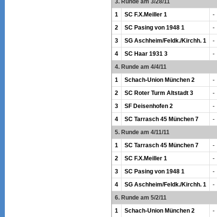
3. Runde am 3/28/11
1
SC F.X.Meiller 1
-
2
SC Pasing von 1948 1
-
3
SG Aschheim/Feldk./Kirchh. 1
-
4
SC Haar 1931 3
-
4. Runde am 4/4/11
1
Schach-Union München 2
-
2
SC Roter Turm Altstadt 3
-
3
SF Deisenhofen 2
-
4
SC Tarrasch 45 München 7
-
5. Runde am 4/11/11
1
SC Tarrasch 45 München 7
-
2
SC F.X.Meiller 1
-
3
SC Pasing von 1948 1
-
4
SG Aschheim/Feldk./Kirchh. 1
-
6. Runde am 5/2/11
1
Schach-Union München 2
-