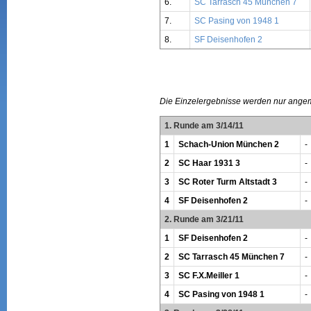
6.
SC Tarrasch 45 München 7
7.
SC Pasing von 1948 1
8.
SF Deisenhofen 2
Die Einzelergebnisse werden nur ange
1. Runde am 3/14/11
1
Schach-Union München 2
-
2
SC Haar 1931 3
-
3
SC Roter Turm Altstadt 3
-
4
SF Deisenhofen 2
-
2. Runde am 3/21/11
1
SF Deisenhofen 2
-
2
SC Tarrasch 45 München 7
-
3
SC F.X.Meiller 1
-
4
SC Pasing von 1948 1
-