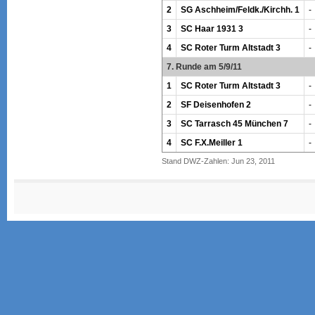
2
SG Aschheim/Feldk./Kirchh. 1
-
3
SC Haar 1931 3
-
4
SC Roter Turm Altstadt 3
-
7. Runde am 5/9/11
1
SC Roter Turm Altstadt 3
-
2
SF Deisenhofen 2
-
3
SC Tarrasch 45 München 7
-
4
SC F.X.Meiller 1
-
Stand DWZ-Zahlen: Jun 23, 2011