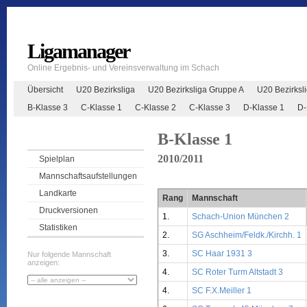
Ligamanager
Online Ergebnis- und Vereinsverwaltung im Schach
Übersicht
U20 Bezirksliga
U20 Bezirksliga Gruppe A
U20 Bezirksl
B-Klasse 3
C-Klasse 1
C-Klasse 2
C-Klasse 3
D-Klasse 1
D-
B-Klasse 1
2010/2011
Spielplan
Mannschaftsaufstellungen
Landkarte
Rang
Mannschaft
Druckversionen
1.
Schach-Union München 2
Statistiken
2.
SG Aschheim/Feldk./Kirchh. 1
3.
SC Haar 1931 3
Nur folgende Mannschaft
anzeigen:
4.
SC Roter Turm Altstadt 3
4.
SC F.X.Meiller 1