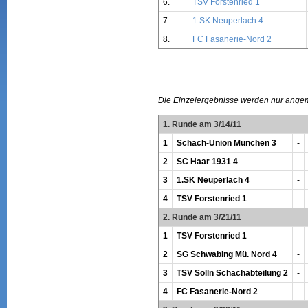
6.
TSV Forstenried 1
7.
1.SK Neuperlach 4
8.
FC Fasanerie-Nord 2
Die Einzelergebnisse werden nur ange
1. Runde am 3/14/11
1
Schach-Union München 3
-
2
SC Haar 1931 4
-
3
1.SK Neuperlach 4
-
4
TSV Forstenried 1
-
2. Runde am 3/21/11
1
TSV Forstenried 1
-
2
SG Schwabing Mü. Nord 4
-
3
TSV Solln Schachabteilung 2
-
4
FC Fasanerie-Nord 2
-