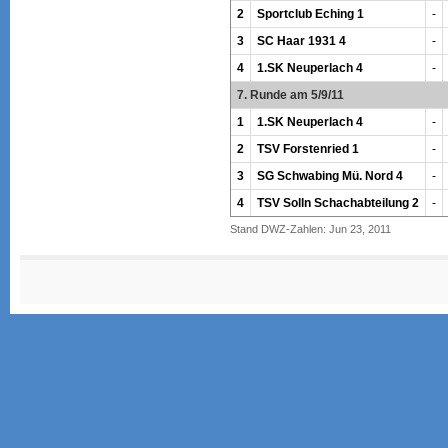
2
Sportclub Eching 1
-
3
SC Haar 1931 4
-
4
1.SK Neuperlach 4
-
7. Runde am 5/9/11
1
1.SK Neuperlach 4
-
2
TSV Forstenried 1
-
3
SG Schwabing Mü. Nord 4
-
4
TSV Solln Schachabteilung 2
-
Stand DWZ-Zahlen: Jun 23, 2011