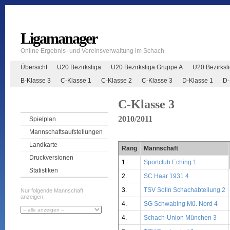
Ligamanager
Online Ergebnis- und Vereinsverwaltung im Schach
Übersicht
U20 Bezirksliga
U20 Bezirksliga Gruppe A
U20 Bezirksl
B-Klasse 3
C-Klasse 1
C-Klasse 2
C-Klasse 3
D-Klasse 1
D-
C-Klasse 3
2010/2011
Spielplan
Mannschaftsaufstellungen
Landkarte
Rang
Mannschaft
Druckversionen
1.
Sportclub Eching 1
Statistiken
2.
SC Haar 1931 4
3.
TSV Solln Schachabteilung 2
Nur folgende Mannschaft
anzeigen:
4.
SG Schwabing Mü. Nord 4
4.
Schach-Union München 3