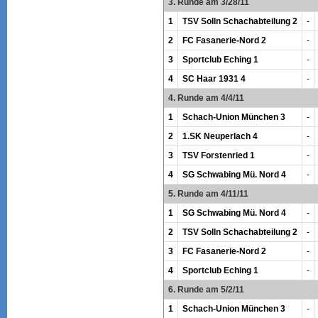
3. Runde am 3/28/11
1
TSV Solln Schachabteilung 2
-
2
FC Fasanerie-Nord 2
-
3
Sportclub Eching 1
-
4
SC Haar 1931 4
-
4. Runde am 4/4/11
1
Schach-Union München 3
-
2
1.SK Neuperlach 4
-
3
TSV Forstenried 1
-
4
SG Schwabing Mü. Nord 4
-
5. Runde am 4/11/11
1
SG Schwabing Mü. Nord 4
-
2
TSV Solln Schachabteilung 2
-
3
FC Fasanerie-Nord 2
-
4
Sportclub Eching 1
-
6. Runde am 5/2/11
1
Schach-Union München 3
-