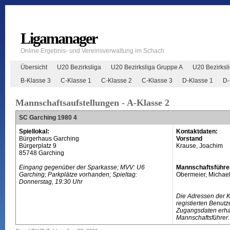
Ligamanager
Online Ergebnis- und Vereinsverwaltung im Schach
Übersicht
U20 Bezirksliga
U20 Bezirksliga Gruppe A
U20 Bezirksl
B-Klasse 3
C-Klasse 1
C-Klasse 2
C-Klasse 3
D-Klasse 1
D-
Mannschaftsaufstellungen - A-Klasse 2
SC Garching 1980 4
Spiellokal:
Kontaktdaten:
Bürgerhaus Garching
Vorstand
Bürgerplatz 9
Krause, Joachim
85748 Garching
Eingang gegenüber der Sparkasse; MVV: U6
Mannschaftsführe
Garching; Parkplätze vorhanden; Spieltag:
Obermeier, Michae
Donnerstag, 19:30 Uhr
Die Adressen der 
registierten Benutz
Zugangsdaten erhal
Mannschaftsführer.