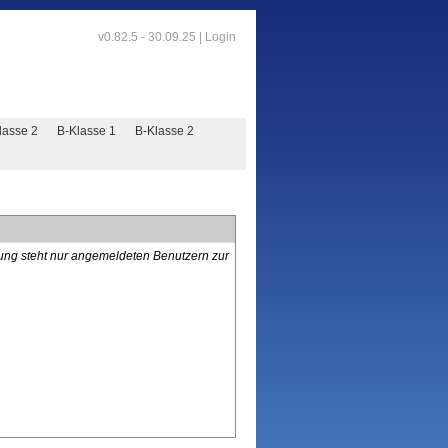
v0.82.5 - 30.09.25 |
Login
lasse 2
B-Klasse 1
B-Klasse 2
lung steht nur angemeldeten Benutzern zur