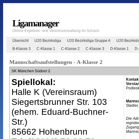
Ligamanager
Online Ergebnis- und Vereinsverwaltung im Schach
Übersicht
U20 Bezirksliga
U20 Bezirksliga Gruppe A
U20 Bezirksl
B-Klasse 3
C-Klasse 1
C-Klasse 2
C-Klasse 3
D-Klasse 1
D-
Mannschaftsaufstellungen - A-Klasse 2
SK München Südost 2
Spiellokal:
Kontak
Vorsta
Podlesk
Halle K (Vereinsraum)
Siegertsbrunner Str. 103
Mannsc
Stadler
(ehem. Eduard-Buchner-
Die Adr
Str.)
registi
Zugangs
85662 Hohenbrunn
Mannsch