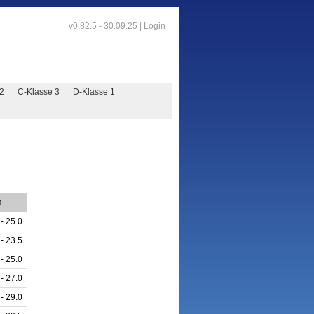
v0.82.5 - 30.09.25 |
Login
 2
C-Klasse 3
D-Klasse 1
t
 - 25.0
 - 23.5
 - 25.0
 - 27.0
 - 29.0