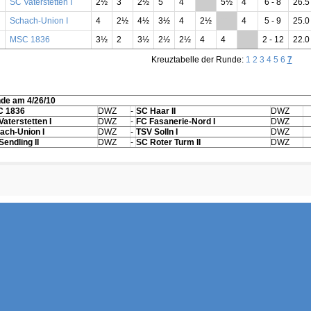
SC Vaterstetten I
2½
3
2½
5
4
**
5½
4
6 - 8
26.5
Schach-Union I
4
2½
4½
3½
4
2½
**
4
5 - 9
25.0
MSC 1836
3½
2
3½
2½
2½
4
4
**
2 - 12
22.0
Kreuztabelle der Runde:
1
2
3
4
5
6
7
nde am 4/26/10
 1836
DWZ
-
SC Haar II
DWZ
Vaterstetten I
DWZ
-
FC Fasanerie-Nord I
DWZ
ach-Union I
DWZ
-
TSV Solln I
DWZ
Sendling II
DWZ
-
SC Roter Turm II
DWZ