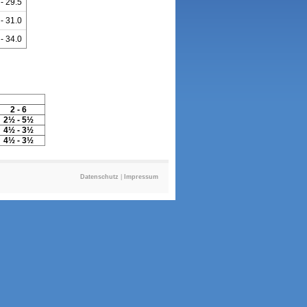
 - 29.5
 - 31.0
 - 34.0
2 - 6
2½ - 5½
4½ - 3½
4½ - 3½
Datenschutz
|
Impressum