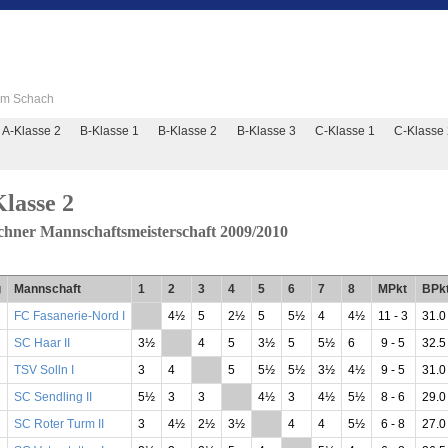
 im Schach
A-Klasse 2
B-Klasse 1
B-Klasse 2
B-Klasse 3
C-Klasse 1
C-Klasse
lasse 2
hner Mannschaftsmeisterschaft 2009/2010
g
Mannschaft
1
2
3
4
5
6
7
8
MPkt
BPk
FC Fasanerie-Nord I
**
4½
5
2½
5
5½
4
4½
11 - 3
31.0
SC Haar II
3½
**
4
5
3½
5
5½
6
9 - 5
32.5
TSV Solln I
3
4
**
5
5½
5½
3½
4½
9 - 5
31.0
SC Sendling II
5½
3
3
**
4½
3
4½
5½
8 - 6
29.0
SC Roter Turm II
3
4½
2½
3½
**
4
4
5½
6 - 8
27.0