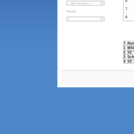
6.
7.
Runde:
8.
7. Ru
1
MSC
2
SC 
3
Sch
4
SC 