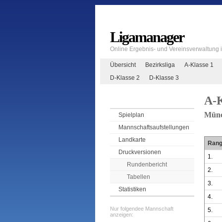
Ligamanager
Online Ergebnis- und Vereinsverwaltung
Übersicht
Bezirksliga
A-Klasse 1
D-Klasse 2
D-Klasse 3
A-K
Münc
Spielplan
Mannschaftsaufstellungen
Landkarte
Ran
Druckversionen
1.
Rundenbericht
2.
Tabellen
3.
Statistiken
4.
Nur folgendee Mannschaft
5.
anzeigen: