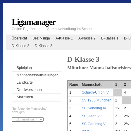
Ligamanager
Online Ergebnis- und Vereinsverwaltung im Schach
Übersicht
Bezirksliga
A-Klasse 1
A-Klasse 2
B-Klasse 1
B-K
D-Klasse 2
D-Klasse 3
D-Klasse 3
Münchner Mannschaftsmeisters
Spielplan
Mannschaftsaufstellungen
Landkarte
Rang
Mannschaft
1
2
Druckversionen
1.
Schach-Union IV
**
4
Statistiken
2.
SV 1960 München
2
**
3.
SC Sendling IV
2½
2
Nur folgende Mannschaft
anzeigen:
4.
SC Haar IV
3
2½
5.
SC Garching VII
3
2½