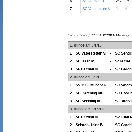
6.
SF Dachau III
2½
1½
7.
SC Vaterstetten VI
1
4
Die Einzelergebnisse werden nur ange
1. Runde am 3/1/10
1
SC Vaterstetten VI
-
SC Sendli
2
SC Haar IV
-
Schach-Un
3
SF Dachau III
-
SC Garchi
2. Runde am 3/8/10
1
SV 1960 München
-
SC Vaters
2
SC Garching VII
-
SC Haar I
3
SC Sendling IV
-
SF Dachau 
3. Runde am 3/15/10
1
SF Dachau III
-
SV 1960 
2
Schach-Union IV
-
SC Garchi