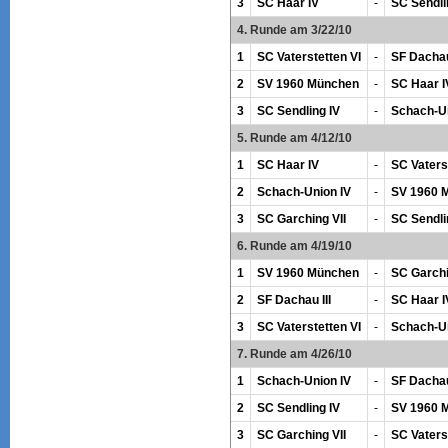
3
SC Haar IV
-
SC Sendli
4. Runde am 3/22/10
1
SC Vaterstetten VI
-
SF Dachau 
2
SV 1960 München
-
SC Haar I
3
SC Sendling IV
-
Schach-Un
5. Runde am 4/12/10
1
SC Haar IV
-
SC Vaters
2
Schach-Union IV
-
SV 1960 
3
SC Garching VII
-
SC Sendli
6. Runde am 4/19/10
1
SV 1960 München
-
SC Garchi
2
SF Dachau III
-
SC Haar I
3
SC Vaterstetten VI
-
Schach-Un
7. Runde am 4/26/10
1
Schach-Union IV
-
SF Dachau 
2
SC Sendling IV
-
SV 1960 
3
SC Garching VII
-
SC Vaters