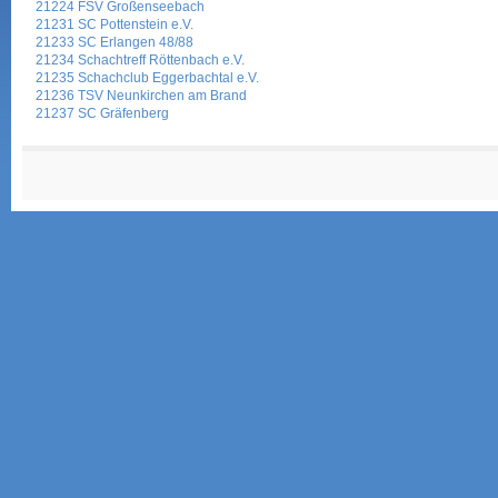
21224 FSV Großenseebach
21231 SC Pottenstein e.V.
21233 SC Erlangen 48/88
21234 Schachtreff Röttenbach e.V.
21235 Schachclub Eggerbachtal e.V.
21236 TSV Neunkirchen am Brand
21237 SC Gräfenberg