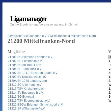
Ligamanager
Online Ergebnis- und Vereinsverwaltung im Schach
Bayerischer Schachbund e.V.
»
Mittelfranken
»
Mittelfranken-Nord
21200 Mittelfranken-Nord
Mitglieder
V
21201 SG Siemens Erlangen e.V.
F
21202 SC Forchheim e.V.
1
21205 SGem 1882 Fürth
P
21206 SF Fürth 1951 e.V.
V
21207 SK 1911 Herzogenaurach e.V.
S
21209 SV Neustadt/Aisch 07
1.
2120A SK 1948 Langenzenn
2.
21212 SC Uttenreuth e.V.
W
21213 TSV Kirchehrenbach
1
21214 SV Bubenreuth e.V.
2
21216 SG Eckental
S
21219 TSV Ebermannstadt e.V.
W
21222 BSGW Erlangen Schachsport e. V.
21223 SF Wilhermsdorf e.V.