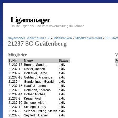
Ligamanager
Online Ergebnis- und Vereinsverwaltung im Schach
Bayerischer Schachbund e.V.
»
Mittelfranken
»
Mittelfranken-Nord
»
SC Gräf
21237 SC Gräfenberg
Mitglieder
V
SpNr
Name
Status
F
21237-17
Brenna, Sandra
aktiv
1
21237-11
Distler, Jochen
aktiv
21237-2
Dotzauer, Bernd
aktiv
21237-18
Gebhardt, Alexander
aktiv
21237-4
Gundelfinger, Gerald
aktiv
21237-15
Hauff, Johannes
aktiv
21237-3
Hofmann, Andreas
aktiv
21237-14
Höfner, Michael
aktiv
21237-9
Krüger, Axel
aktiv
21237-10
Schlegel, Albert
aktiv
21237-12
Schlegel, Harry
aktiv
21237-8
Seidner-Britting, Stefan
aktiv
21237-5
Seyfferth, Daniel
aktiv