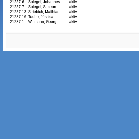
21237-6
Spiegel, Johannes
aktiv
21237-7
Spiegel, Simeon
aktiv
21237-13
Striebich, Matthias
aktiv
21237-16
Toebe, Jéssica
aktiv
21237-1
Wittmann, Georg
aktiv