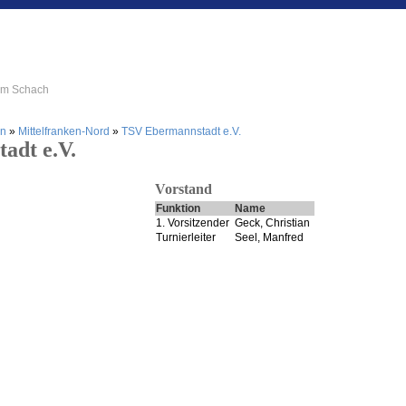
 im Schach
en
»
Mittelfranken-Nord
»
TSV Ebermannstadt e.V.
adt e.V.
Vorstand
Funktion
Name
1. Vorsitzender
Geck, Christian
Turnierleiter
Seel, Manfred