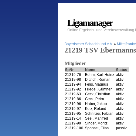
Ligamanager
Online Ergebnis- und Vereinsverwaltung
Bayerischer Schachbund e.V.
»
Mittelfrank
21219 TSV Ebermannst
Mitglieder
SpNr
Name
Status
21219-76
Böhm, Karl-Heinz
aktiv
21219-98
Dittrich, Roman
aktiv
21219-94
Felis, Magnus
aktiv
21219-92
Friedel, Günther
aktiv
21219-63
Geck, Christian
aktiv
21219-86
Geck, Petra
aktiv
21219-96
Haber, Jakob
aktiv
21219-97
Kotz, Roland
aktiv
21219-95
Schnitzer, Fabian
aktiv
21219-14
Seel, Manfred
aktiv
21219-90
Singer, Moritz
aktiv
21219-100
Sponsel, Elias
passiv