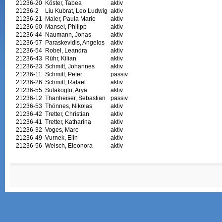
21236-20
Köster, Tabea
aktiv
21236-2
Liu Kubrat, Leo Ludwig
aktiv
21236-21
Maler, Paula Marie
aktiv
21236-60
Mansel, Philipp
aktiv
21236-44
Naumann, Jonas
aktiv
21236-57
Paraskevidis, Angelos
aktiv
21236-54
Robel, Leandra
aktiv
21236-43
Rühr, Kilian
aktiv
21236-23
Schmitt, Johannes
aktiv
21236-11
Schmitt, Peter
passiv
21236-26
Schmitt, Rafael
aktiv
21236-55
Sulakoglu, Arya
aktiv
21236-12
Thanheiser, Sebastian
passiv
21236-53
Thönnes, Nikolas
aktiv
21236-42
Tretter, Christian
aktiv
21236-41
Tretter, Katharina
aktiv
21236-32
Voges, Marc
aktiv
21236-49
Vurnek, Elin
aktiv
21236-56
Welsch, Eleonora
aktiv