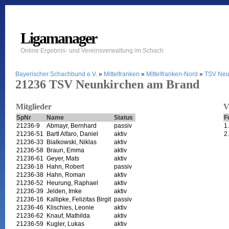
Ligamanager
Online Ergebnis- und Vereinsverwaltung im Schach
Bayerischer Schachbund e.V.
»
Mittelfranken
»
Mittelfranken-Nord
»
TSV Neu
21236 TSV Neunkirchen am Brand
Mitglieder
V
SpNr
Name
Status
F
21236-9
Abmayr, Bernhard
passiv
1
21236-51
Bartl Alfaro, Daniel
aktiv
2
21236-33
Bialkowski, Niklas
aktiv
21236-58
Braun, Emma
aktiv
21236-61
Geyer, Mats
aktiv
21236-18
Hahn, Robert
passiv
21236-38
Hahn, Roman
aktiv
21236-52
Heurung, Raphael
aktiv
21236-39
Jelden, Imke
aktiv
21236-16
Kallipke, Felizitas Birgit
passiv
21236-46
Klischies, Leonie
aktiv
21236-62
Knauf, Mathilda
aktiv
21236-59
Kugler, Lukas
aktiv