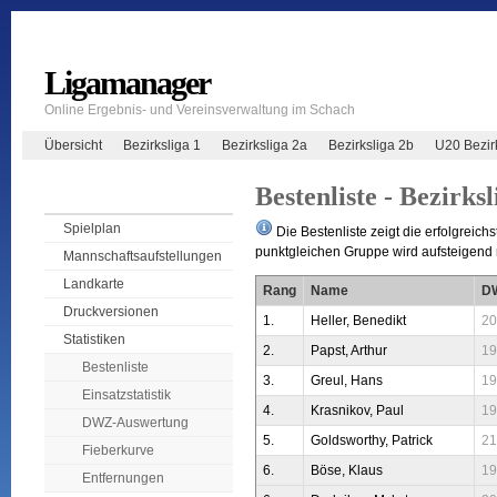
Ligamanager
Online Ergebnis- und Vereinsverwaltung im Schach
Übersicht
Bezirksliga 1
Bezirksliga 2a
Bezirksliga 2b
U20 Bezir
Bestenliste - Bezirksl
Spielplan
Die Bestenliste zeigt die erfolgreichs
punktgleichen Gruppe wird aufsteigend n
Mannschaftsaufstellungen
Landkarte
Rang
Name
D
Druckversionen
1.
Heller, Benedikt
20
Statistiken
2.
Papst, Arthur
19
Bestenliste
3.
Greul, Hans
19
Einsatzstatistik
4.
Krasnikov, Paul
19
DWZ-Auswertung
5.
Goldsworthy, Patrick
21
Fieberkurve
6.
Böse, Klaus
19
Entfernungen