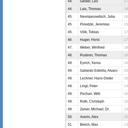
44.
Geßler, Leo
17
44.
Lais, Thomas
18
45.
Nesmjanowitsch, Julia
16
45.
Pioretzki, Jeremias
15
45.
Völk, Tobias
17
46.
Huger, Horst
17
47.
Weber, Winfried
18
48.
Ruderer, Thomas
16
49.
Eyrich, Xenia
16
49.
Gallardo Estrella, Alvaro
20
49.
Lechner, Hans-Dieter
16
49.
Lingl, Peter
14
49.
Pechan, Willi
16
49.
Roth, Christoph
16
49.
Zaiser, Michael, Dr.
19
50.
Averin, Alex
15
51.
Belich, Max
13