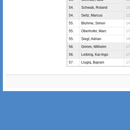
54.
Schwab, Roland
15
54.
Seitz, Marcus
12
55.
Bluhme, Simon
14
55.
Oberhofer, Marc
17
55.
Siegl, Adrian
19
56.
Grimm, Wilhelm
17
56.
Leibing, Kai-Ingo
17
57.
Llugiq, Bajram
17