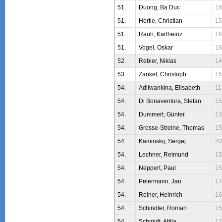
51.
Duong, Ba Duc
18
51.
Hertle, Christian
15
51.
Rauh, Karlheinz
16
51.
Vogel, Oskar
16
52.
Rebler, Niklas
14
53.
Zankel, Christoph
15
54.
Adliwankina, Elisabeth
11
54.
Di Bonaventura, Stefan
15
54.
Dummert, Günter
13
54.
Grosse-Streine, Thomas
15
54.
Kaminskij, Sergej
20
54.
Lechner, Reimund
15
54.
Neppert, Paul
15
54.
Petermann, Jan
17
54.
Reiner, Heinrich
16
54.
Schindler, Roman
15
54.
Schmidt, Attila
12