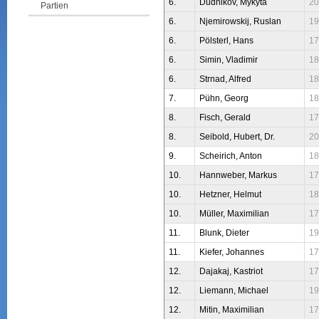
6.
Dudnikov, Mykyta
20
Partien
6.
Njemirowskij, Ruslan
19
6.
Pölsterl, Hans
17
6.
Simin, Vladimir
18
6.
Strnad, Alfred
18
7.
Pühn, Georg
18
8.
Fisch, Gerald
17
8.
Seibold, Hubert, Dr.
20
9.
Scheirich, Anton
18
10.
Hannweber, Markus
17
10.
Hetzner, Helmut
18
10.
Müller, Maximilian
17
11.
Blunk, Dieter
19
11.
Kiefer, Johannes
17
12.
Dajakaj, Kastriot
17
12.
Liemann, Michael
19
12.
Mitin, Maximilian
17