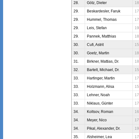
28.
Götz, Dieter
18
29.
Beskardesler, Faruk
17
29.
Hummel, Thomas
17
29.
Leis, Stefan
19
29.
Pannek, Matthias
18
30.
Cufi, Astrit
15
30.
Goetz, Martin
18
31.
Birkner, Mattias, Dr.
18
32.
Bartelt, Michael, Dr.
15
33.
Hartinger, Martin
17
33.
Holzmann, Alisa
15
33.
Lehner, Noah
17
33.
Niklaus, Günter
17
34.
Koltsov, Roman
16
34.
Meyer, Nico
17
34.
Pikal, Alexander, Dr.
19
35.
Alsheimer, Lea
17