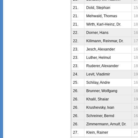
21.
Dold, Stephan
15
21.
Mehwald, Thomas
18
21.
Wirth, Karl-Heinz, Dr.
18
22.
Dorner, Hans
16
22.
Killmann, Reinmar, Dr.
17
23.
Jesch, Alexander
16
23.
Luther, Helmut
18
23.
Ruderer, Alexander
18
24.
Levit, Vladimir
19
25.
Schilay, Andre
16
26.
Brunner, Wolfgang
18
26.
Khalil, Shaiar
19
26.
Krushevsky, Ivan
16
26.
Schreiner, Bernd
16
26.
Zimmermann, Arnulf, Dr.
18
27.
Klein, Rainer
17