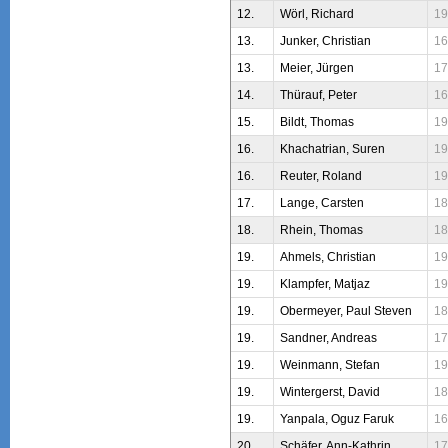
12.
Wörl, Richard
19
13.
Junker, Christian
16
13.
Meier, Jürgen
17
14.
Thürauf, Peter
16
15.
Bildt, Thomas
19
16.
Khachatrian, Suren
19
16.
Reuter, Roland
19
17.
Lange, Carsten
18
18.
Rhein, Thomas
18
19.
Ahmels, Christian
19
19.
Klampfer, Matjaz
19
19.
Obermeyer, Paul Steven
18
19.
Sandner, Andreas
17
19.
Weinmann, Stefan
19
19.
Wintergerst, David
18
19.
Yanpala, Oguz Faruk
16
20.
Schäfer, Ann-Kathrin
17