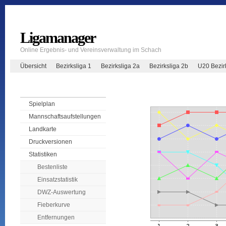
Ligamanager
Online Ergebnis- und Vereinsverwaltung im Schach
Übersicht
Bezirksliga 1
Bezirksliga 2a
Bezirksliga 2b
U20 Bezir
Spielplan
Mannschaftsaufstellungen
Landkarte
Druckversionen
Statistiken
Bestenliste
Einsatzstatistik
DWZ-Auswertung
Fieberkurve
Entfernungen