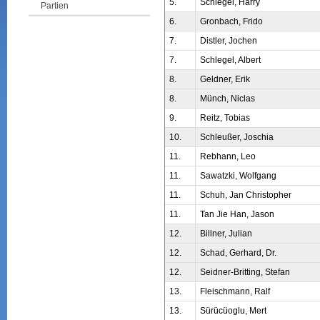
5.
Schlegel, Harry
Partien
6.
Gronbach, Frido
7.
Distler, Jochen
7.
Schlegel, Albert
8.
Geldner, Erik
8.
Münch, Niclas
9.
Reitz, Tobias
10.
Schleußer, Joschia
11.
Rebhann, Leo
11.
Sawatzki, Wolfgang
11.
Schuh, Jan Christopher
11.
Tan Jie Han, Jason
12.
Billner, Julian
12.
Schad, Gerhard, Dr.
12.
Seidner-Britting, Stefan
13.
Fleischmann, Ralf
13.
Sürücüoglu, Mert