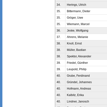
34.
Herings, Ulrich
35.
Bittermann, Dieter
35.
Gröger, Uwe
35.
Wiemann, Marcel
36.
Jeske, Wolfgang
37.
Ahrens, Melanie
38.
Knoll, Ernst
38.
Müller, Bastian
38.
Spektor, Alexander
39.
Friedel, Günther
39.
Leupold, Philip
40.
Grube, Ferdinand
40.
Gründel, Johannes
40.
Hofmann, Andreas
40.
Kalbitz, Erika
40.
Lindner, Janosch