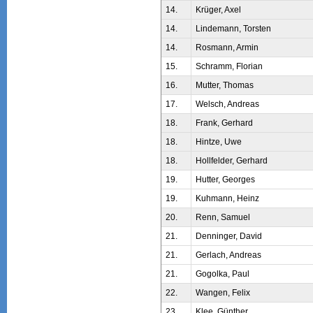
14.
Krüger, Axel
14.
Lindemann, Torsten
14.
Rosmann, Armin
15.
Schramm, Florian
16.
Mutter, Thomas
17.
Welsch, Andreas
18.
Frank, Gerhard
18.
Hintze, Uwe
18.
Hollfelder, Gerhard
19.
Hutter, Georges
19.
Kuhmann, Heinz
20.
Renn, Samuel
21.
Denninger, David
21.
Gerlach, Andreas
21.
Gogolka, Paul
22.
Wangen, Felix
23.
Klee, Günther