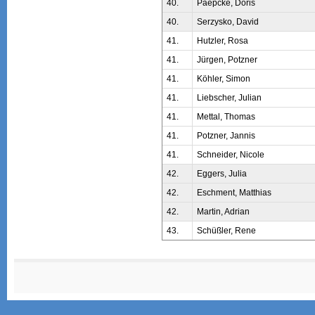
40.
Paepcke, Doris
40.
Serzysko, David
41.
Hutzler, Rosa
41.
Jürgen, Potzner
41.
Köhler, Simon
41.
Liebscher, Julian
41.
Mettal, Thomas
41.
Potzner, Jannis
41.
Schneider, Nicole
42.
Eggers, Julia
42.
Eschment, Matthias
42.
Martin, Adrian
43.
Schüßler, Rene