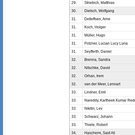
29.
Striebich, Matthias
30.
Dietsch, Wolfgang
31.
Detleffsen, Arne
31.
Koch, Holger
31.
Müller, Hugo
31.
Potzner, Lucian Lucy Luna
31.
Seyfferth, Daniel
32.
Brenna, Sandra
32.
Nitschke, David
32.
Orhan, Irem
32.
van der Meer, Lennart
33.
Lindner, Emil
33.
Nareddy, Kartheek Kumar Red
33.
Nikitin, Lev
33.
Schwarz, Johann
33.
Thiele, Robert
34.
Haschemi, Said Ali