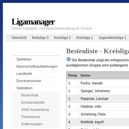
Ligamanager
Online Ergebnis- und Vereinsverwaltung im Schach
Übersicht
Kreisliga 3
Kreisliga 2
Kreisliga 1
Jugendkreisliga 1
Bestenliste - Kreislig
Spielplan
Die Bestenliste zeigt die erfolgreichs
punktgleichen Gruppe wird aufsteigend n
Mannschaftsaufstellungen
Landkarte
Rang
Name
Druckversionen
1.
Fuchs, Harald
Statistiken
1.
Spiegel, Johannes
Bestenliste
2.
Paepcke, Lennart
Einsatzstatistik
3.
Güldner, Udo
DWZ-Auswertung
3.
Schellong, Felix
Fieberkurve
4.
Ihlefeldt, Ingolf
Entfernungen