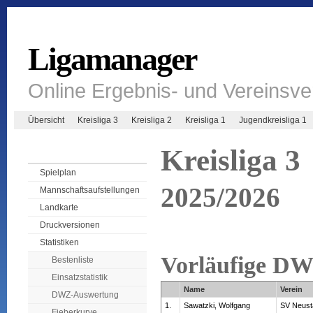
Ligamanager
Online Ergebnis- und Vereinsv
Übersicht
Kreisliga 3
Kreisliga 2
Kreisliga 1
Jugendkreisliga 1
Kreisliga 3
Spielplan
2025/2026
Mannschaftsaufstellungen
Landkarte
Druckversionen
Statistiken
Vorläufige D
Bestenliste
Einsatzstatistik
Name
Verein
DWZ-Auswertung
1.
Sawatzki, Wolfgang
SV Neust
Fieberkurve