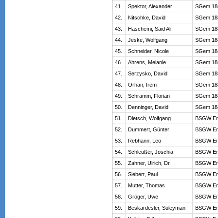
41.
Spektor, Alexander
SGem 188
42.
Nitschke, David
SGem 188
43.
Haschemi, Said Ali
SGem 188
44.
Jeske, Wolfgang
SGem 188
45.
Schneider, Nicole
SGem 188
46.
Ahrens, Melanie
SGem 188
47.
Serzysko, David
SGem 188
48.
Orhan, Irem
SGem 188
49.
Schramm, Florian
SGem 188
50.
Denninger, David
SGem 188
51.
Dietsch, Wolfgang
BSGW Erl
52.
Dummert, Günter
BSGW Erl
53.
Rebhann, Leo
BSGW Erl
54.
Schleußer, Joschia
BSGW Erl
55.
Zahner, Ulrich, Dr.
BSGW Erl
56.
Siebert, Paul
BSGW Erl
57.
Mutter, Thomas
BSGW Erl
58.
Gröger, Uwe
BSGW Erl
59.
Beskardesler, Süleyman
BSGW Erl