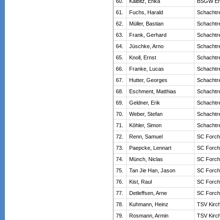
60.
Kalbitz, Erika
BSGW Erl
61.
Fuchs, Harald
Schachtre
62.
Müller, Bastian
Schachtre
63.
Frank, Gerhard
Schachtre
64.
Jüschke, Arno
Schachtre
65.
Knoll, Ernst
Schachtre
66.
Franke, Lucas
Schachtre
67.
Hutter, Georges
Schachtre
68.
Eschment, Matthias
Schachtre
69.
Geldner, Erik
Schachtre
70.
Weber, Stefan
Schachtre
71.
Köhler, Simon
Schachtre
72.
Renn, Samuel
SC Forch
73.
Paepcke, Lennart
SC Forch
74.
Münch, Niclas
SC Forch
75.
Tan Jie Han, Jason
SC Forch
76.
Kist, Raul
SC Forch
77.
Detleffsen, Arne
SC Forch
78.
Kuhmann, Heinz
TSV Kirc
79.
Rosmann, Armin
TSV Kirc