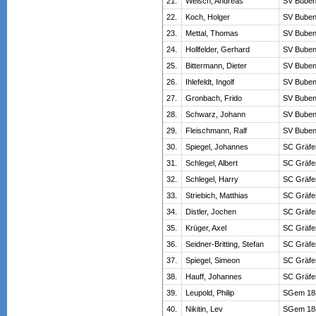
21.
Welsch, Andreas
SV Buben
22.
Koch, Holger
SV Buben
23.
Mettal, Thomas
SV Buben
24.
Hollfelder, Gerhard
SV Buben
25.
Bittermann, Dieter
SV Buben
26.
Ihlefeldt, Ingolf
SV Buben
27.
Gronbach, Frido
SV Buben
28.
Schwarz, Johann
SV Buben
29.
Fleischmann, Ralf
SV Buben
30.
Spiegel, Johannes
SC Gräfe
31.
Schlegel, Albert
SC Gräfe
32.
Schlegel, Harry
SC Gräfe
33.
Striebich, Matthias
SC Gräfe
34.
Distler, Jochen
SC Gräfe
35.
Krüger, Axel
SC Gräfe
36.
Seidner-Britting, Stefan
SC Gräfe
37.
Spiegel, Simeon
SC Gräfe
38.
Hauff, Johannes
SC Gräfe
39.
Leupold, Philip
SGem 188
40.
Nikitin, Lev
SGem 188