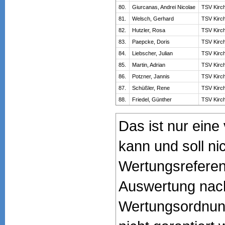
80.
Giurcanas, Andrei Nicolae
TSV Kirc
81.
Welsch, Gerhard
TSV Kirc
82.
Hutzler, Rosa
TSV Kirc
83.
Paepcke, Doris
TSV Kirc
84.
Liebscher, Julian
TSV Kirc
85.
Martin, Adrian
TSV Kirc
86.
Potzner, Jannis
TSV Kirc
87.
Schüßler, Rene
TSV Kirc
88.
Friedel, Günther
TSV Kirc
Das ist nur ein
kann und soll nic
Wertungsreferen
Auswertung nac
Wertungsordnung