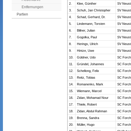
2.
Klee, Günther
SV Neust
Entfernungen
3.
Schuh, Jan Christopher
SV Neust
Partien
4.
Schad, Gerhard, Dr.
SV Neust
5.
Lindemann, Torsten
SV Neust
6.
Billner, Julian
SV Neust
7.
Gogolka, Paul
SV Neust
8.
Herings, Ulrich
SV Neust
9.
Hintze, Uwe
SV Neust
10.
Güldner, Udo
SC Forch
11.
Gründel, Johannes
SC Forch
12.
Schellong, Felix
SC Forch
13.
Reitz, Tobias
SC Forch
14.
Romanenko, Mark
SC Forch
15.
Wiemann, Marcel
SC Forch
16.
Zidan, Mohamad Nour
SC Forch
17.
Thiele, Robert
SC Forch
18.
Zidan, Abdul Rahman
SC Forch
19.
Brenna, Sandra
SC Forch
20.
Müller, Hugo
SC Forch