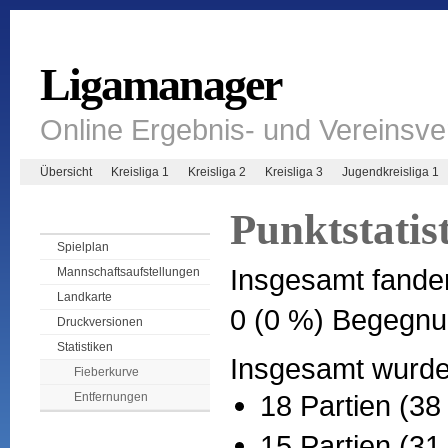
Ligamanager
Online Ergebnis- und Vereinsv
Übersicht
Kreisliga 1
Kreisliga 2
Kreisliga 3
Jugendkreisliga 1
Punktstatis
Spielplan
Insgesamt fande
Mannschaftsaufstellungen
Landkarte
0 (0 %) Begegnu
Druckversionen
Statistiken
Insgesamt wurden
Fieberkurve
18 Partien (38
Entfernungen
15 Partien (31