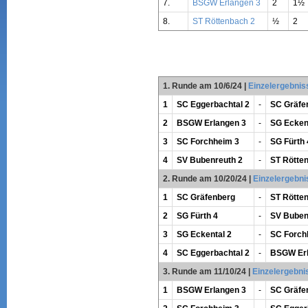
7.
BSGW Erlangen 3
2
1½
8.
ST Röttenbach 2
½
2
1. Runde am 10/6/24
|
Einzelergebnis
1
SC Eggerbachtal 2
-
SC Gräfe
2
BSGW Erlangen 3
-
SG Ecken
3
SC Forchheim 3
-
SG Fürth 
4
SV Bubenreuth 2
-
ST Rötte
2. Runde am 10/20/24
|
Einzelergebni
1
SC Gräfenberg
-
ST Rötte
2
SG Fürth 4
-
SV Buben
3
SG Eckental 2
-
SC Forch
4
SC Eggerbachtal 2
-
BSGW Erl
3. Runde am 11/10/24
|
Einzelergebni
1
BSGW Erlangen 3
-
SC Gräfe