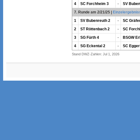
4
SC Forchheim 3
-
SV Buben
7. Runde am 2/21/25
|
Einzelergebnis
1
SV Bubenreuth 2
-
SC Gräfe
2
ST Röttenbach 2
-
SC Forch
3
SG Fürth 4
-
BSGW Erl
4
SG Eckental 2
-
SC Egger
Stand DWZ-Zahlen: Jul 1, 2026