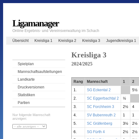
Ligamanager
Online Ergebnis- und Vereinsverwaltung im Schach
Übersicht
Kreisliga 1
Kreisliga 2
Kreisliga 3
Jugendkreisliga 1
Kreisliga 3
2024/2025
Spielplan
Mannschaftsaufstellungen
Landkarte
Rang
Mannschaft
1
2
Druckversionen
1.
SG Eckental 2
**
5½
Statistiken
2.
SC Eggerbachtal 2
½
**
Partien
3.
SC Forchheim 3
2½
4
4.
SV Bubenreuth 2
1
1
Nur folgende Mannschaft
anzeigen:
5.
SC Gräfenberg
3½
2½
6.
SG Fürth 4
2½
2½