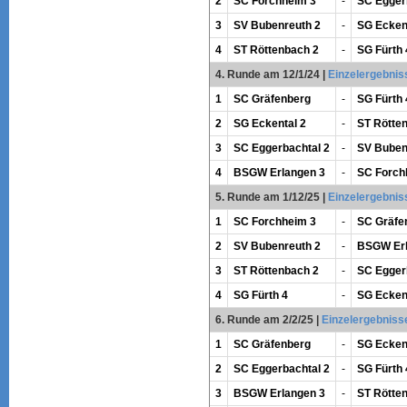
2
SC Forchheim 3
-
SC Egger
3
SV Bubenreuth 2
-
SG Ecken
4
ST Röttenbach 2
-
SG Fürth 
4. Runde am 12/1/24
|
Einzelergebnis
1
SC Gräfenberg
-
SG Fürth 
2
SG Eckental 2
-
ST Rötte
3
SC Eggerbachtal 2
-
SV Buben
4
BSGW Erlangen 3
-
SC Forch
5. Runde am 1/12/25
|
Einzelergebnis
1
SC Forchheim 3
-
SC Gräfe
2
SV Bubenreuth 2
-
BSGW Erl
3
ST Röttenbach 2
-
SC Egger
4
SG Fürth 4
-
SG Ecken
6. Runde am 2/2/25
|
Einzelergebniss
1
SC Gräfenberg
-
SG Ecken
2
SC Eggerbachtal 2
-
SG Fürth 
3
BSGW Erlangen 3
-
ST Rötte