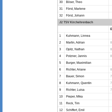
30
Böser, Theo
31
Först, Marlene
32
Först, Johann
J2 TSV Kirchehrenbach
1
Kuhmann, Linnea
2
Martin, Adrian
8
3
Opitz, Nathan
8
4
Potzner, Jannis
8
5
Burger, Maximilian
6
Richter, Ariane
8
7
Bauer, Simon
7
8
Kuhmann, Quentin
7
9
Richter, Luisa
7
10
Pieper, Mika
11
Reck, Tim
12
Schiffert, Emil