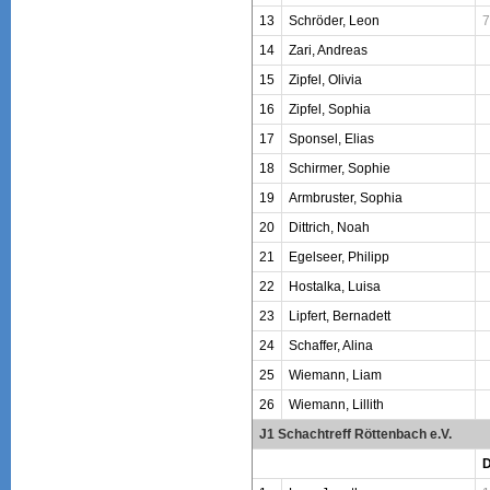
13
Schröder, Leon
7
14
Zari, Andreas
15
Zipfel, Olivia
16
Zipfel, Sophia
17
Sponsel, Elias
18
Schirmer, Sophie
19
Armbruster, Sophia
20
Dittrich, Noah
21
Egelseer, Philipp
22
Hostalka, Luisa
23
Lipfert, Bernadett
24
Schaffer, Alina
25
Wiemann, Liam
26
Wiemann, Lillith
J1 Schachtreff Röttenbach e.V.