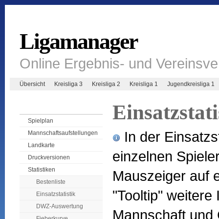
Ligamanager
Online Ergebnis- und Vereinsv
Übersicht
Kreisliga 3
Kreisliga 2
Kreisliga 1
Jugendkreisliga 1
Einsatzstati
Spielplan
In der Einsatzst
Mannschaftsaufstellungen
Landkarte
einzelnen Spiel
Druckversionen
Statistiken
Mauszeiger auf e
Bestenliste
"Tooltip" weitere
Einsatzstatistik
DWZ-Auswertung
Mannschaft und 
Fieberkurve