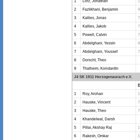
1
Lorz, Jonathan
1
2
Fazlikhani, Benjamin
9
3
Kallies, Jonas
7
4
Kallies, Jakob
7
5
Powell, Calvin
7
6
Abdelghani, Yessin
8
7
Abdelghani, Youssef
7
8
Dorscht, Theo
9
Thalheim, Konstantin
J4 SK 1911 Herzogenaurach e.V.
1
Roy, Arohan
1
2
Hauske, Vincent
7
3
Hauske, Theo
7
4
Khandelwal, Darsh
5
Pillai, Akshay Raj
1
6
Rakesh, Omkar
1