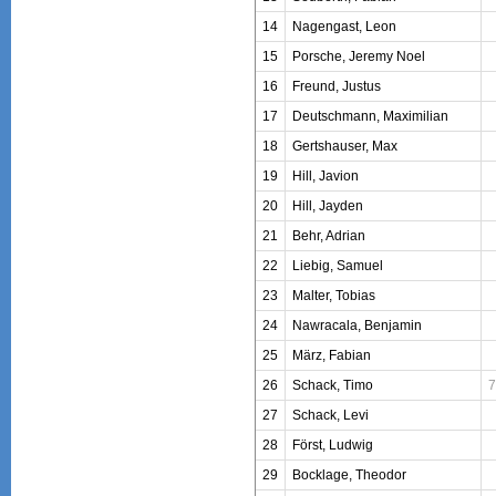
14
Nagengast, Leon
15
Porsche, Jeremy Noel
16
Freund, Justus
17
Deutschmann, Maximilian
18
Gertshauser, Max
19
Hill, Javion
20
Hill, Jayden
21
Behr, Adrian
22
Liebig, Samuel
23
Malter, Tobias
24
Nawracala, Benjamin
25
März, Fabian
26
Schack, Timo
7
27
Schack, Levi
28
Först, Ludwig
29
Bocklage, Theodor