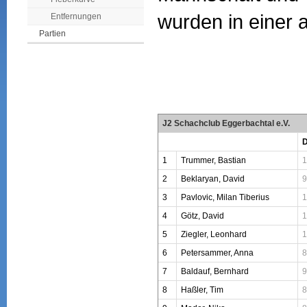
wurden in einer a
Entfernungen
Partien
J2 Schachclub Eggerbachtal e.V.
1
Trummer, Bastian
1
2
Beklaryan, David
9
3
Pavlovic, Milan Tiberius
1
4
Götz, David
1
5
Ziegler, Leonhard
1
6
Petersammer, Anna
8
7
Baldauf, Bernhard
9
8
Haßler, Tim
8