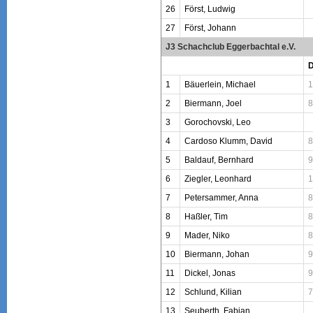
26
Först, Ludwig
27
Först, Johann
J3 Schachclub Eggerbachtal e.V.
1
Bäuerlein, Michael
1
2
Biermann, Joel
8
3
Gorochovski, Leo
4
Cardoso Klumm, David
8
5
Baldauf, Bernhard
9
6
Ziegler, Leonhard
1
7
Petersammer, Anna
8
8
Haßler, Tim
8
9
Mader, Niko
8
10
Biermann, Johan
9
11
Dickel, Jonas
9
12
Schlund, Kilian
7
13
Seuberth, Fabian