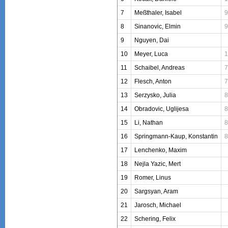
7
Meßthaler, Isabel
9
8
Sinanovic, Elmin
9
9
Nguyen, Dai
10
Meyer, Luca
1
11
Schaibel, Andreas
7
12
Flesch, Anton
7
13
Serzysko, Julia
8
14
Obradovic, Uglijesa
8
15
Li, Nathan
8
16
Springmann-Kaup, Konstantin
8
17
Lenchenko, Maxim
18
Nejla Yazic, Mert
19
Romer, Linus
20
Sargsyan, Aram
21
Jarosch, Michael
22
Schering, Felix