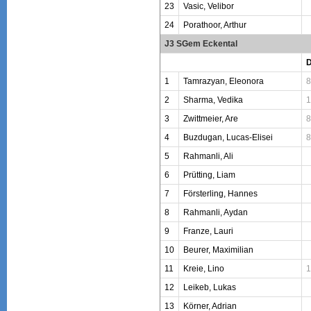
23
Vasic, Velibor
24
Porathoor, Arthur
J3 SGem Eckental
1
Tamrazyan, Eleonora
8
2
Sharma, Vedika
1
3
Zwittmeier, Are
8
4
Buzdugan, Lucas-Elisei
8
5
Rahmanli, Ali
6
Prütting, Liam
7
Försterling, Hannes
8
Rahmanli, Aydan
9
Franze, Lauri
10
Beurer, Maximilian
11
Kreie, Lino
1
12
Leikeb, Lukas
13
Körner, Adrian