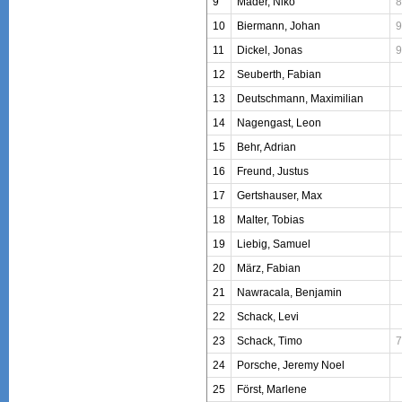
9
Mader, Niko
8
10
Biermann, Johan
9
11
Dickel, Jonas
9
12
Seuberth, Fabian
13
Deutschmann, Maximilian
14
Nagengast, Leon
15
Behr, Adrian
16
Freund, Justus
17
Gertshauser, Max
18
Malter, Tobias
19
Liebig, Samuel
20
März, Fabian
21
Nawracala, Benjamin
22
Schack, Levi
23
Schack, Timo
7
24
Porsche, Jeremy Noel
25
Först, Marlene