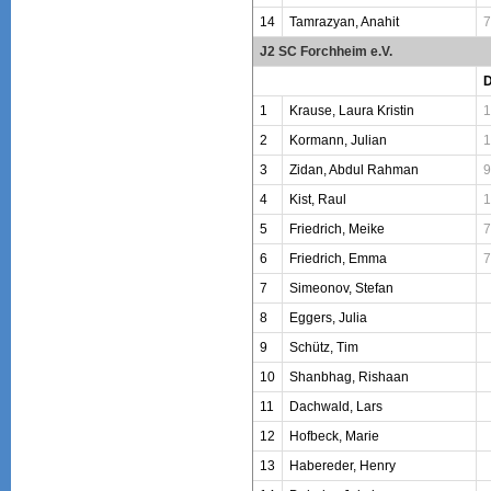
14
Tamrazyan, Anahit
7
J2 SC Forchheim e.V.
1
Krause, Laura Kristin
1
2
Kormann, Julian
1
3
Zidan, Abdul Rahman
9
4
Kist, Raul
1
5
Friedrich, Meike
7
6
Friedrich, Emma
7
7
Simeonov, Stefan
8
Eggers, Julia
9
Schütz, Tim
10
Shanbhag, Rishaan
11
Dachwald, Lars
12
Hofbeck, Marie
13
Habereder, Henry