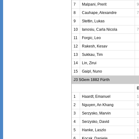
7
Malpani, Prerit
9
8
Cauhape, Alexandre
7
9
Stettin, Lukas
10
Ianosiu, Carla Nicola
7
11
Forgic, Leo
12
Rakesh, Kesav
13
Sukkau, Tim
14
Lin, Zirui
15
Gaipl, Nuno
J3 SGem 1882 Fürth
1
Haardt, Emanuel
1
2
Nguyen, An Khang
9
3
Serzysko, Marvin
1
4
Serzysko, David
1
5
Hanke, Laszlo
1
6
Kocak, Daniele
1