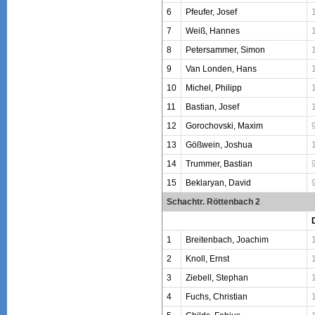
6
Pfeufer, Josef
7
Weiß, Hannes
8
Petersammer, Simon
9
Van Londen, Hans
10
Michel, Philipp
11
Bastian, Josef
12
Gorochovski, Maxim
13
Gößwein, Joshua
14
Trummer, Bastian
15
Beklaryan, David
Schachtr. Röttenbach 2
1
Breitenbach, Joachim
2
Knoll, Ernst
3
Ziebell, Stephan
4
Fuchs, Christian