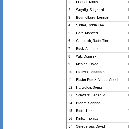
1
Fischer, Klaus
2
Woydig, Sieghard
3
Beumelburg, Lennart
4
Sattler, Robin Lee
5
Götz, Manfred
6
Goblirsch, Rade Tim
7
Buck, Andreas
8
Witt, Dominik
9
Mesina, David
10
Protiwa, Johannes
11
Ebster Perez, Miguel Angel
12
Narwekar, Sonia
13
Schwarz, Benedikt
14
Brehm, Sabrina
15
Bode, Hans
16
Kinle, Thomas
17
Seregelyes, David