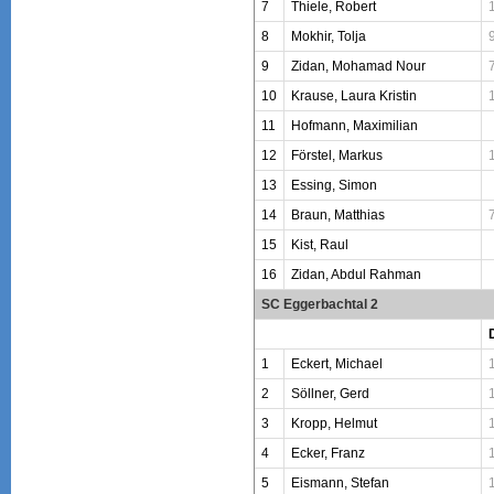
7
Thiele, Robert
8
Mokhir, Tolja
9
Zidan, Mohamad Nour
10
Krause, Laura Kristin
11
Hofmann, Maximilian
12
Förstel, Markus
13
Essing, Simon
14
Braun, Matthias
15
Kist, Raul
16
Zidan, Abdul Rahman
SC Eggerbachtal 2
1
Eckert, Michael
2
Söllner, Gerd
3
Kropp, Helmut
4
Ecker, Franz
5
Eismann, Stefan