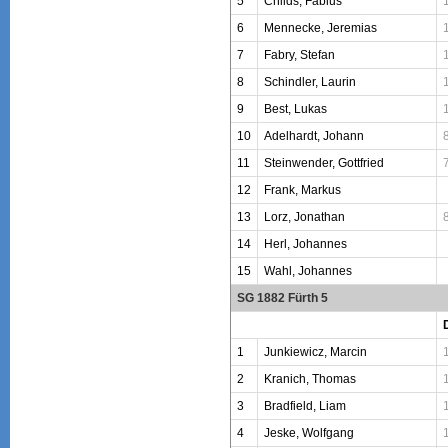
5
Childs, Fabius
6
Mennecke, Jeremias
7
Fabry, Stefan
8
Schindler, Laurin
9
Best, Lukas
10
Adelhardt, Johann
11
Steinwender, Gottfried
12
Frank, Markus
13
Lorz, Jonathan
14
Herl, Johannes
15
Wahl, Johannes
SG 1882 Fürth 5
1
Junkiewicz, Marcin
2
Kranich, Thomas
3
Bradfield, Liam
4
Jeske, Wolfgang