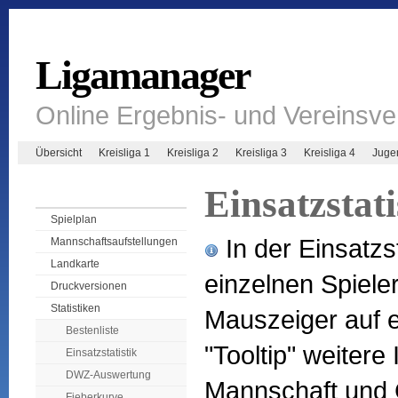
Ligamanager
Online Ergebnis- und Vereinsv
Übersicht
Kreisliga 1
Kreisliga 2
Kreisliga 3
Kreisliga 4
Juge
Einsatzstati
Spielplan
In der Einsatzst
Mannschaftsaufstellungen
Landkarte
einzelnen Spiel
Druckversionen
Statistiken
Mauszeiger auf e
Bestenliste
"Tooltip" weitere
Einsatzstatistik
DWZ-Auswertung
Mannschaft und 
Fieberkurve