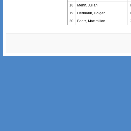
18
Mehn, Julian
19
Hermann, Holger
20
Beetz, Maximilian