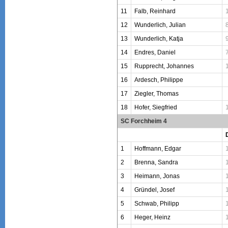
11
Falb, Reinhard
12
Wunderlich, Julian
13
Wunderlich, Katja
14
Endres, Daniel
15
Rupprecht, Johannes
16
Ardesch, Philippe
17
Ziegler, Thomas
18
Hofer, Siegfried
SC Forchheim 4
1
Hoffmann, Edgar
2
Brenna, Sandra
3
Heimann, Jonas
4
Gründel, Josef
5
Schwab, Philipp
6
Heger, Heinz