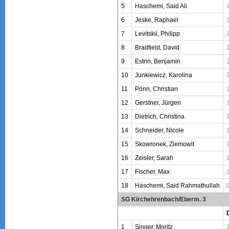
5
Haschemi, Said Ali
6
Jeske, Raphael
7
Levitskii, Philipp
8
Bradfield, David
9
Estrin, Benjamin
10
Junkiewicz, Karolina
11
Pönn, Christian
12
Gerstner, Jürgen
13
Dietrich, Christina
14
Schneider, Nicole
15
Skowronek, Ziemowit
16
Zeisler, Sarah
17
Fischer, Max
18
Haschemi, Said Rahmathullah
SG Kirchehrenbach/Eberm. 3
1
Singer, Moritz