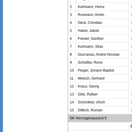
2
Kuhmann, Heinz
3
Rosmann, Armin
4
Geck, Christian
5
Haber, Jakob
6
Friedel, Günther
7
Kuhmann, Silas
8
Giurcanas, Andrei Nicolae
9
Schüßler, Rene
10
Pieger, Johann-Baptist
11
Welsch, Gerhard
12
Kraus, Georg
13
Götz, Rafael
14
Schönfeld, Ulrich
15
Dittrich, Roman
SK Herzogenaurach 5