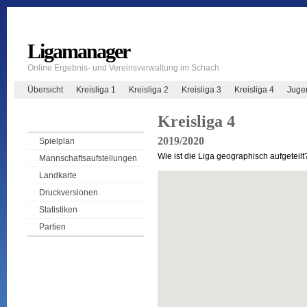
Ligamanager
Online Ergebnis- und Vereinsverwaltung im Schach
Übersicht
Kreisliga 1
Kreisliga 2
Kreisliga 3
Kreisliga 4
Juge
Kreisliga 4
2019/2020
Spielplan
Wie ist die Liga geographisch aufgeteilt
Mannschaftsaufstellungen
Landkarte
Druckversionen
Statistiken
Partien