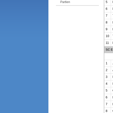
5
Partien
6
7
8
9
10
11
SC E
1
2
3
4
5
6
7
8