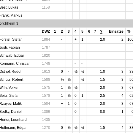
Best, Lukas
1158
Frank, Markus
orchheim 3
DWZ
1
2
3
4
5
6
7
∑
Einsätze
%
Förstel, Stefan
1884
-
+
1
2.0
2
10
Justi, Fabian
1787
Schwab, Edgar
1820
Kormann, Christian
1748
-
-
Osthof, Rudolf
1613
0
-
½
½
1.0
3
3
Schütz, Robert
1588
½
½
½
1.5
3
5
Willy, Volker
1575
1
½
½
2.0
3
6
Seitz, Stefan
1578
1
½
0
1
2.5
4
6
Rzayev, Malik
1504
+
1
0
2.0
3
6
Bodky, Daniel
1389
0
0.0
1
Herter, Leonhard
1435
-
Hoffmann, Edgar
1270
0
½
½
½
1.5
4
3