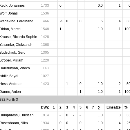
Keck, Johannes
1733
0
0.0
1
Wolf, Jonas
1536
Wedekind, Ferdinand
1466
+
½
0
0
1.5
4
3
Dirian, Marcel
1548
1
1.0
1
10
Krause, Ricarda Sophie
1428
Yatsenko, Oleksandr
1368
Budschigk, Gerd
1305
Strobel, Miriam
1220
Harutunyan, Wrech
1148
Isbilir, Seydi
1027
Hess, Andreas
1423
1
0
1.0
2
5
Danne, Anton
-
1
1.0
1
10
882 Fürth 3
DWZ
1
2
3
4
5
6
7
∑
Einsätze
%
Humphreys, Christian
1914
+
-
0
-
-
1.0
3
3
Rosenboom, Niko
1934
0
0
+
0
1.0
4
2