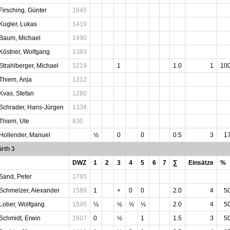
Firsching, Günter
1645
Kugler, Lukas
1419
Baum, Michael
1490
Köstner, Wolfgang
1383
Strahlberger, Michael
1219
1
1.0
1
10
Thiem, Anja
1312
Kvas, Stefan
1280
Schrader, Hans-Jürgen
1334
Thiem, Ute
830
Hollender, Manuel
½
0
0
0.5
3
1
rth 3
DWZ
1
2
3
4
5
6
7
∑
Einsätze
%
Sand, Peter
1765
Schmelzer, Alexander
1589
1
+
0
0
2.0
4
5
Lober, Wolfgang
1595
½
½
½
½
2.0
4
5
Schmidt, Erwin
1607
0
½
1
1.5
3
5