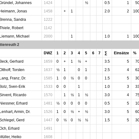
Gründel, Johannes
1424
½
0.5
1
5
Heimann, Jonas
1458
+
1
2.0
2
10
Brenna, Sandra
1222
Thiele, Robert
1142
Liemann, Michael
2000
1
1.0
1
10
ttenreuth 2
DWZ
1
2
3
4
5
6
7
∑
Einsätze
%
Beck, Gerhard
1659
0
+
1
½
+
3.5
5
7
Olthoff, Torsten
1637
½
1
0
1
2.5
4
6
Lang, Franz, Dr.
1585
1
0
½
0
0
1.5
5
3
Bolz, Sven-Erik
1533
0
0
1
1.0
3
3
Sirvent, Ricardo
1570
1
½
1
½
3.0
4
7
Niessner, Erhard
1481
½
0
0
0
0
0.5
5
1
Lenhart, Armin, Dr.
1526
1
0
½
+
½
3.0
5
6
Schlegel, Gerd
1447
0
½
0
½
½
1.5
5
3
Och, Erhard
1491
Müller, Heiko
1608