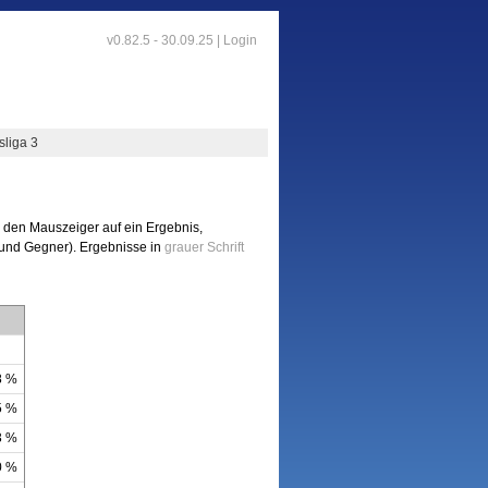
v0.82.5 - 30.09.25 |
Login
sliga 3
n den Mauszeiger auf ein Ergebnis,
t und Gegner). Ergebnisse in
grauer Schrift
8 %
5 %
3 %
0 %