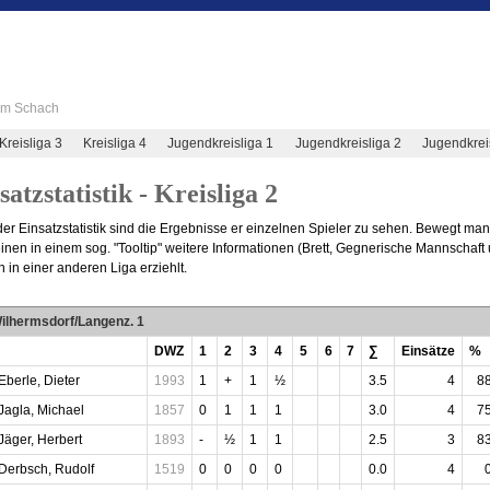
 im Schach
Kreisliga 3
Kreisliga 4
Jugendkreisliga 1
Jugendkreisliga 2
Jugendkrei
satzstatistik - Kreisliga 2
der Einsatzstatistik sind die Ergebnisse er einzelnen Spieler zu sehen. Bewegt ma
inen in einem sog. "Tooltip" weitere Informationen (Brett, Gegnerische Mannschaf
 in einer anderen Liga erziehlt.
ilhermsdorf/Langenz. 1
DWZ
1
2
3
4
5
6
7
∑
Einsätze
%
Eberle, Dieter
1993
1
+
1
½
3.5
4
8
Jagla, Michael
1857
0
1
1
1
3.0
4
7
Jäger, Herbert
1893
-
½
1
1
2.5
3
8
Derbsch, Rudolf
1519
0
0
0
0
0.0
4