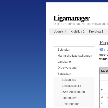
Ligamanager
Online Ergebnis- und Vereinsverwaltung
Übersicht
Kreisliga 1
Kreisliga 2
Ein
Spielplan
In 
ersche
Mannschaftsaufstellungen
wurden
Landkarte
Druckversionen
SG W
Statistiken
Bestenliste
1
Einsatzstatistik
2
DWZ-Auswertung
3
Fieberkurve
4
Entfernungen