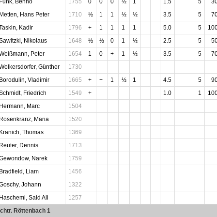
Funk, Benno
1755
0
0
0
½
1
1.5
5
3
Metten, Hans Peter
1710
½
1
1
½
½
3.5
5
7
Taskin, Kadir
1796
+
1
1
1
1
5.0
5
10
Sawitzki, Nikolaus
1648
½
½
0
1
½
2.5
5
5
Weißmann, Peter
1654
1
0
+
1
½
3.5
5
7
Wolkersdorfer, Günther
1730
Borodulin, Vladimir
1665
+
+
1
½
1
4.5
5
9
Schmidt, Friedrich
1549
+
1.0
1
10
Hermann, Marc
1504
Rosenkranz, Maria
1520
Kranich, Thomas
1369
Reuter, Dennis
1713
Gewondow, Narek
1759
Bradfield, Liam
1456
Goschy, Johann
1322
Haschemi, Said Ali
1257
chtr. Röttenbach 1