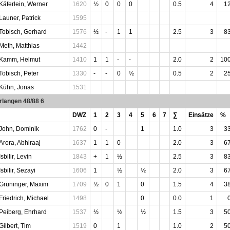
Käferlein, Werner
1620
½
0
0
0
0.5
4
1
Launer, Patrick
1595
Tobisch, Gerhard
1576
½
-
1
1
2.5
3
8
Meth, Matthias
1442
Kamm, Helmut
1410
1
1
-
-
2.0
2
10
Tobisch, Peter
1330
-
-
0
½
0.5
2
2
Kühn, Jonas
1531
rlangen 48/88 6
DWZ
1
2
3
4
5
6
7
∑
Einsätze
%
John, Dominik
1762
0
-
1
1.0
3
3
Arora, Abhiraaj
1637
1
1
0
2.0
3
6
Isbilir, Levin
1843
+
1
½
2.5
3
8
Isbilir, Sezayi
1606
1
½
½
2.0
3
6
Grüninger, Maxim
1709
½
0
1
0
1.5
4
3
Friedrich, Michael
1498
0
0.0
1
Peiberg, Ehrhard
1537
½
½
½
1.5
3
5
Gilbert, Tim
1519
0
1
1.0
2
5