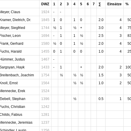
DWZ
1
2
3
4
5
6
7
∑
Einsätze
%
Meyer, Claus
1924
-
-
Kramer, Dietrich, Dr.
1845
1
0
1
0
2.0
4
5
Meyer, Siegfried
1744
½
1
½
+
3.0
4
7
Fischer, Leon
1694
-
1
1
½
2.5
3
8
Frank, Gerhard
1580
½
0
1
½
2.0
4
5
Fuchs, Harald
1455
0
1
0
0
1.0
4
2
Hümmer, Justus
1467
-
Sargsyan, Hayk
1433
-
1
+
2.0
2
10
Breitenbach, Joachim
1754
½
½
½
1.5
3
5
Knoll, Ernst
1564
½
½
1.0
2
5
Mennecke, Erek
1524
Ziebell, Stephan
1396
½
0.5
1
5
Fuchs, Christian
1242
Childs, Fabius
1281
Mennecke, Jeremias
1237
Schindler, Laurin
1256