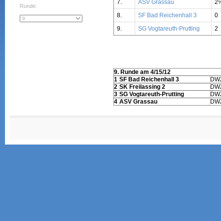
7.
ASV Grassau
2
Runde:
8.
SF Bad Reichenhall 3
0
9.
SG Vogtareuth-Prutting
2
9. Runde am 4/15/12
1
SF Bad Reichenhall 3
DW
2
SK Freilassing 2
DW
3
SG Vogtareuth-Prutting
DW
4
ASV Grassau
DW