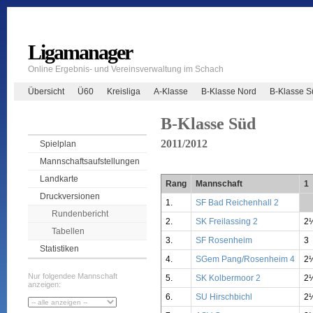
Ligamanager
Online Ergebnis- und Vereinsverwaltung im Schach
Übersicht
Ü60
Kreisliga
A-Klasse
B-Klasse Nord
B-Klasse 
B-Klasse Süd
2011/2012
Spielplan
Mannschaftsaufstellungen
Landkarte
Rang
Mannschaft
1
Druckversionen
1.
SF Bad Reichenhall 2
**
Rundenbericht
2.
SK Freilassing 2
2
Tabellen
3.
SF Rosenheim
3
Statistiken
4.
SGem Pang/Rosenheim 4
2
Nur folgendee Mannschaft
5.
SK Kolbermoor 2
2
anzeigen:
6.
SU Hirschbichl
2