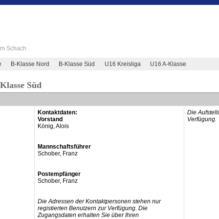
 im Schach
e
B-Klasse Nord
B-Klasse Süd
U16 Kreisliga
U16 A-Klasse
-Klasse Süd
Kontaktdaten:
Die Aufstel
Vorstand
Verfügung.
König, Alois
Mannschaftsführer
Schober, Franz
Postempfänger
Schober, Franz
Die Adressen der Kontaktpersonen stehen nur
registierten Benutzern zur Verfügung. Die
Zugangsdaten erhalten Sie über Ihren