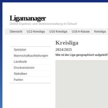
Ligamanager
Online Ergebnis- und Vereinsverwaltung im Schach
Übersicht
U12-Kreisliga
U16 Kreisliga
U16 A-Klasse
Kreisliga
Kreisliga
2024/2025
Spielplan
Wie ist die Liga geographisch aufgeteilt
Mannschaftsaufstellungen
Landkarte
Druckversionen
Statistiken
Partien