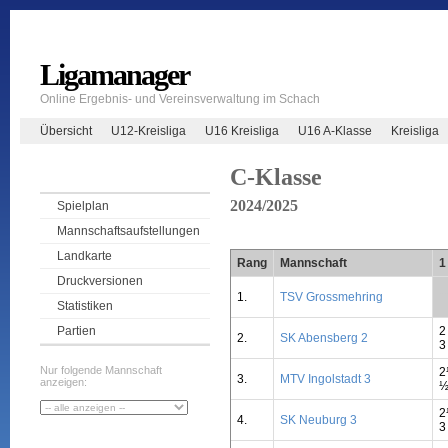
Ligamanager
Online Ergebnis- und Vereinsverwaltung im Schach
Übersicht
U12-Kreisliga
U16 Kreisliga
U16 A-Klasse
Kreisliga
C-Klasse
2024/2025
Spielplan
Mannschaftsaufstellungen
Landkarte
Rang
Mannschaft
1
Druckversionen
1.
TSV Grossmehring
*
Statistiken
2
Partien
2.
SK Abensberg 2
3
Nur folgende Mannschaft
2
3.
MTV Ingolstadt 3
anzeigen:
2
4.
SK Neuburg 3
3