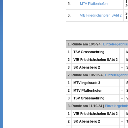
1
5.
MTV Pfaffenhofen
2
2
6.
VfB Friedrichshofen SAbt 2
1
1. Runde am 10/6/24
|
Einzelergebnis
1
TSV Grossmehring
-
M
2
VfB Friedrichshofen SAbt 2
-
3
SK Abensberg 2
-
2. Runde am 10/20/24
|
Einzelergebni
1
MTV Ingolstadt 3
-
2
MTV Pfaffenhofen
-
3
TSV Grossmehring
-
V
3. Runde am 11/10/24
|
Einzelergebni
1
VfB Friedrichshofen SAbt 2
-
M
2
SK Abensberg 2
-