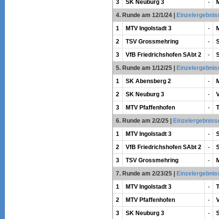
3
SK Neuburg 3
-
4. Runde am 12/1/24
|
Einzelergebnis
1
MTV Ingolstadt 3
-
2
TSV Grossmehring
-
3
VfB Friedrichshofen SAbt 2
-
5. Runde am 1/12/25
|
Einzelergebnis
1
SK Abensberg 2
-
M
2
SK Neuburg 3
-
V
3
MTV Pfaffenhofen
-
6. Runde am 2/2/25
|
Einzelergebniss
1
MTV Ingolstadt 3
-
2
VfB Friedrichshofen SAbt 2
-
3
TSV Grossmehring
-
7. Runde am 2/23/25
|
Einzelergebnis
1
MTV Ingolstadt 3
-
2
MTV Pfaffenhofen
-
V
3
SK Neuburg 3
-