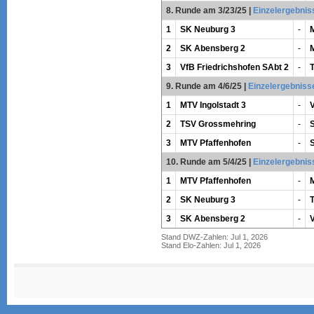
8. Runde am 3/23/25
|
Einzelergebnis
1
SK Neuburg 3
-
M
2
SK Abensberg 2
-
3
VfB Friedrichshofen SAbt 2
-
9. Runde am 4/6/25
|
Einzelergebniss
1
MTV Ingolstadt 3
-
V
2
TSV Grossmehring
-
3
MTV Pfaffenhofen
-
10. Runde am 5/4/25
|
Einzelergebnis
1
MTV Pfaffenhofen
-
M
2
SK Neuburg 3
-
3
SK Abensberg 2
-
V
Stand DWZ-Zahlen: Jul 1, 2026
Stand Elo-Zahlen: Jul 1, 2026