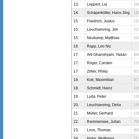
13.
Leppert, Lia
10
14.
Schäperkötter, Hans-Jörg
11
15.
Friedrich, Justus
11
15.
Leuchsenring, Jim
10
15.
Neukamp, Matthias
14
16.
Rapp, Leo Nic
17.
Arti Ghanshyam, Yadan
84
17.
Rüger, Carsten
12
17.
Zirker, Philip
83
18.
Kob, Maximilian
97
18.
Schmidt, Heinz
13
19.
Lyda, Peter
12
20.
Leuchsenring, Delia
15
21.
Müller, Gerhard
13
22.
Rammensee, Julian
79
23.
Loos, Thomas
92
24.
Hahn, Wolfgang
11