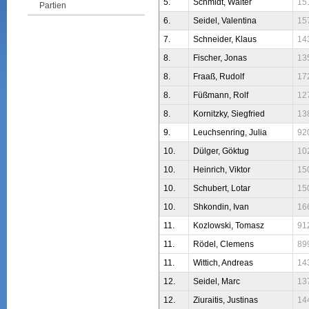
5.
Schmidt, Walter
15
Partien
6.
Seidel, Valentina
15
7.
Schneider, Klaus
14
8.
Fischer, Jonas
13
8.
Fraaß, Rudolf
17
8.
Füßmann, Rolf
12
8.
Kornitzky, Siegfried
13
9.
Leuchsenring, Julia
92
10.
Dülger, Göktug
10
10.
Heinrich, Viktor
15
10.
Schubert, Lotar
15
10.
Shkondin, Ivan
16
11.
Kozlowski, Tomasz
91
11.
Rödel, Clemens
89
11.
Wittich, Andreas
14
12.
Seidel, Marc
13
12.
Ziuraitis, Justinas
14