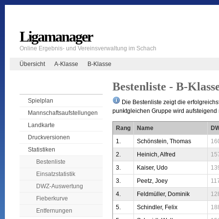
Ligamanager
Online Ergebnis- und Vereinsverwaltung im Schach
Übersicht
A-Klasse
B-Klasse
Bestenliste - B-Klass
Spielplan
Die Bestenliste zeigt die erfolgreichs
punktgleichen Gruppe wird aufsteigend n
Mannschaftsaufstellungen
Landkarte
Rang
Name
D
Druckversionen
1.
Schönstein, Thomas
16
Statistiken
2.
Heinich, Alfred
15
Bestenliste
3.
Kaiser, Udo
13
Einsatzstatistik
3.
Peetz, Joey
11
DWZ-Auswertung
4.
Feldmüller, Dominik
12
Fieberkurve
5.
Schindler, Felix
18
Entfernungen