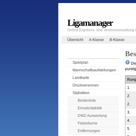
Ligamanager
Online Ergebnis- und Vereinsverwaltung
Übersicht
A-Klasse
B-Klasse
Bes
Spielplan
Die
punktg
Mannschaftsaufstellungen
Landkarte
Ran
Druckversionen
1.
Statistiken
2.
Bestenliste
2.
Einsatzstatistik
3.
DWZ-Auswertung
4.
Fieberkurve
5.
Entfernungen