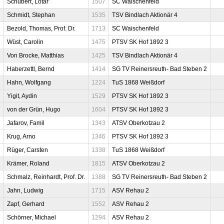
Schubert, Lotar
1507
SC Waischenfeld
Schmidt, Stephan
1535
TSV Bindlach Aktionär 4
Bezold, Thomas, Prof. Dr.
1713
SC Waischenfeld
Wüst, Carolin
1475
PTSV SK Hof 1892 3
Von Brocke, Matthias
1425
TSV Bindlach Aktionär 4
Haberzettl, Bernd
1414
SG TV Reinersreuth- Bad Steben 2
Hahn, Wolfgang
1224
TuS 1868 Weißdorf
Yigit, Aydin
1529
PTSV SK Hof 1892 3
von der Grün, Hugo
1604
PTSV SK Hof 1892 3
Jafarov, Famil
1343
ATSV Oberkotzau 2
Krug, Arno
1346
PTSV SK Hof 1892 3
Rüger, Carsten
1338
TuS 1868 Weißdorf
Krämer, Roland
1815
ATSV Oberkotzau 2
Schmalz, Reinhardt, Prof. Dr.
1388
SG TV Reinersreuth- Bad Steben 2
Jahn, Ludwig
1715
ASV Rehau 2
Zapf, Gerhard
1552
ASV Rehau 2
Schörner, Michael
1294
ASV Rehau 2