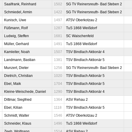
Saalfrank, Reinhard
1502
SG TV Reinersreuth- Bad Steben 2
Schmiedel, Armin
1422
SG TV Reinersreuth- Bad Steben 2
Kunisch, Uwe
1497
ATSV Oberkotzau 2
Füßmann, Rolf
1287
TuS 1868 Weißdorf
Ludwig, Steffen
1681
SC Waischenfeld
Müller, Gerhard
1491
TuS 1868 Weißdorf
Kamleiter, Noah
1507
TSV Bindlach Aktionär 4
Landmann, Bastian
1381
TSV Bindlach Aktionär 5
Munzert, Dieter
1256
SG TV Reinersreuth- Bad Steben 2
Dietrich, Christian
1020
TSV Bindlach Aktionär 5
Ebel, Maik
1704
TSV Bindlach Aktionär 5
Kleine-Weischede, Daniel
1290
TSV Bindlach Aktionär 4
Dittmar, Siegfried
1364
ASV Rehau 2
Ebel, Kilian
1118
TSV Bindlach Aktionär 5
Schmidt, Walter
1546
ATSV Oberkotzau 2
Schneider, Klaus
1496
TuS 1868 Weißdorf
Zeeh, Wolfgang
1514
ASV Rehau 2