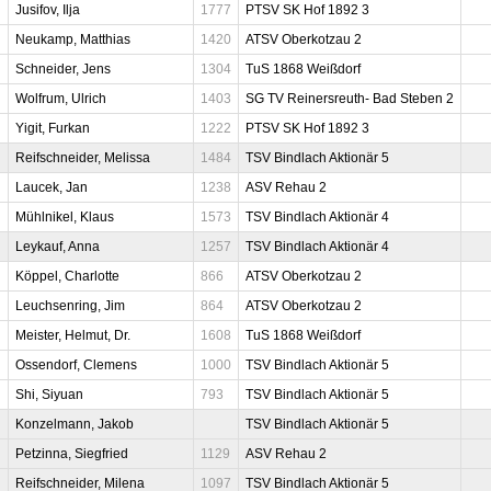
Jusifov, Ilja
1777
PTSV SK Hof 1892 3
Neukamp, Matthias
1420
ATSV Oberkotzau 2
Schneider, Jens
1304
TuS 1868 Weißdorf
Wolfrum, Ulrich
1403
SG TV Reinersreuth- Bad Steben 2
Yigit, Furkan
1222
PTSV SK Hof 1892 3
Reifschneider, Melissa
1484
TSV Bindlach Aktionär 5
Laucek, Jan
1238
ASV Rehau 2
Mühlnikel, Klaus
1573
TSV Bindlach Aktionär 4
Leykauf, Anna
1257
TSV Bindlach Aktionär 4
Köppel, Charlotte
866
ATSV Oberkotzau 2
Leuchsenring, Jim
864
ATSV Oberkotzau 2
Meister, Helmut, Dr.
1608
TuS 1868 Weißdorf
Ossendorf, Clemens
1000
TSV Bindlach Aktionär 5
Shi, Siyuan
793
TSV Bindlach Aktionär 5
Konzelmann, Jakob
TSV Bindlach Aktionär 5
Petzinna, Siegfried
1129
ASV Rehau 2
Reifschneider, Milena
1097
TSV Bindlach Aktionär 5