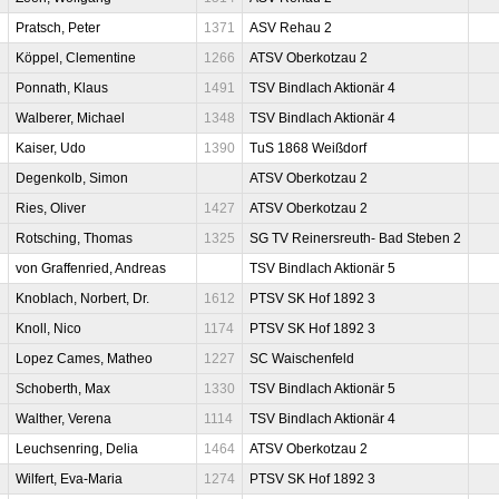
Pratsch, Peter
1371
ASV Rehau 2
Köppel, Clementine
1266
ATSV Oberkotzau 2
Ponnath, Klaus
1491
TSV Bindlach Aktionär 4
Walberer, Michael
1348
TSV Bindlach Aktionär 4
Kaiser, Udo
1390
TuS 1868 Weißdorf
Degenkolb, Simon
ATSV Oberkotzau 2
Ries, Oliver
1427
ATSV Oberkotzau 2
Rotsching, Thomas
1325
SG TV Reinersreuth- Bad Steben 2
von Graffenried, Andreas
TSV Bindlach Aktionär 5
Knoblach, Norbert, Dr.
1612
PTSV SK Hof 1892 3
Knoll, Nico
1174
PTSV SK Hof 1892 3
Lopez Cames, Matheo
1227
SC Waischenfeld
Schoberth, Max
1330
TSV Bindlach Aktionär 5
Walther, Verena
1114
TSV Bindlach Aktionär 4
Leuchsenring, Delia
1464
ATSV Oberkotzau 2
Wilfert, Eva-Maria
1274
PTSV SK Hof 1892 3