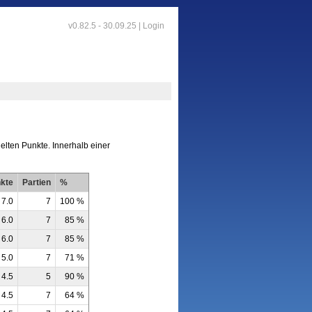
v0.82.5 - 30.09.25 |
Login
zielten Punkte. Innerhalb einer
kte
Partien
%
7.0
7
100 %
6.0
7
85 %
6.0
7
85 %
5.0
7
71 %
4.5
5
90 %
4.5
7
64 %