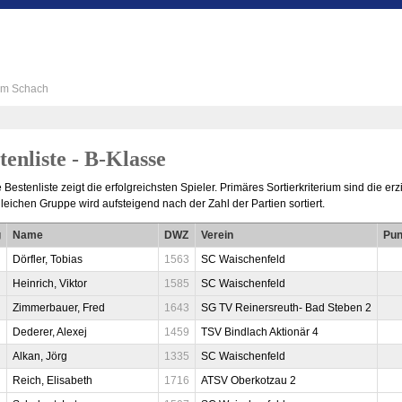
 im Schach
tenliste - B-Klasse
 Bestenliste zeigt die erfolgreichsten Spieler. Primäres Sortierkriterium sind die er
leichen Gruppe wird aufsteigend nach der Zahl der Partien sortiert.
g
Name
DWZ
Verein
Pun
Dörfler, Tobias
1563
SC Waischenfeld
Heinrich, Viktor
1585
SC Waischenfeld
Zimmerbauer, Fred
1643
SG TV Reinersreuth- Bad Steben 2
Dederer, Alexej
1459
TSV Bindlach Aktionär 4
Alkan, Jörg
1335
SC Waischenfeld
Reich, Elisabeth
1716
ATSV Oberkotzau 2