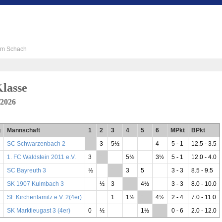
 im Schach
lasse
/2026
g
Mannschaft
1
2
3
4
5
6
MPkt
BPkt
SC Schwarzenbach 2
**
3
5½
4
5 - 1
12.5 - 3.5
1. FC Waldstein 2011 e.V.
3
**
5½
3½
5 - 1
12.0 - 4.0
SC Bayreuth 3
½
**
3
5
3 - 3
8.5 - 9.5
SK 1907 Kulmbach 3
½
3
**
4½
3 - 3
8.0 - 10.0
SF Kirchenlamitz e.V. 2(4er)
1
1½
**
4½
2 - 4
7.0 - 11.0
SK Marktleugast 3 (4er)
0
½
1½
**
0 - 6
2.0 - 12.0