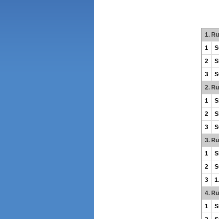
1. R
1
S
2
S
3
S
2. R
1
S
2
S
3
S
3. R
1
S
2
S
3
1
4. R
1
S