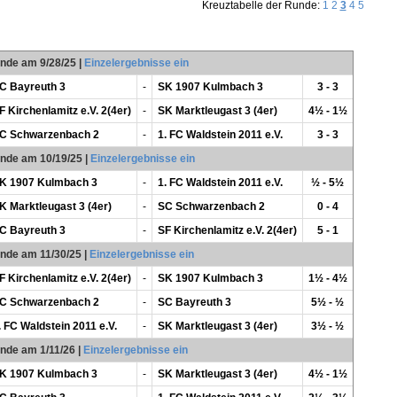
Kreuztabelle der Runde:
1
2
3
4
5
unde am 9/28/25
|
Einzelergebnisse ein
C Bayreuth 3
-
SK 1907 Kulmbach 3
3 - 3
F Kirchenlamitz e.V. 2(4er)
-
SK Marktleugast 3 (4er)
4½ - 1½
C Schwarzenbach 2
-
1. FC Waldstein 2011 e.V.
3 - 3
unde am 10/19/25
|
Einzelergebnisse ein
K 1907 Kulmbach 3
-
1. FC Waldstein 2011 e.V.
½ - 5½
K Marktleugast 3 (4er)
-
SC Schwarzenbach 2
0 - 4
C Bayreuth 3
-
SF Kirchenlamitz e.V. 2(4er)
5 - 1
unde am 11/30/25
|
Einzelergebnisse ein
F Kirchenlamitz e.V. 2(4er)
-
SK 1907 Kulmbach 3
1½ - 4½
C Schwarzenbach 2
-
SC Bayreuth 3
5½ - ½
. FC Waldstein 2011 e.V.
-
SK Marktleugast 3 (4er)
3½ - ½
unde am 1/11/26
|
Einzelergebnisse ein
K 1907 Kulmbach 3
-
SK Marktleugast 3 (4er)
4½ - 1½