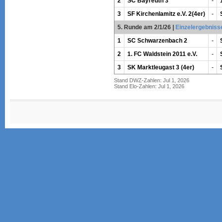
2
SC Bayreuth 3
-
3
SF Kirchenlamitz e.V. 2(4er)
-
5. Runde am 2/1/26
|
Einzelergebniss
1
SC Schwarzenbach 2
-
2
1. FC Waldstein 2011 e.V.
-
3
SK Marktleugast 3 (4er)
-
Stand DWZ-Zahlen: Jul 1, 2026
Stand Elo-Zahlen: Jul 1, 2026