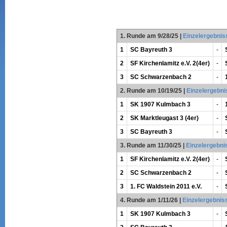
1. Runde am 9/28/25
|
Einzelergebnis
1
SC Bayreuth 3
-
2
SF Kirchenlamitz e.V. 2(4er)
-
3
SC Schwarzenbach 2
-
2. Runde am 10/19/25
|
Einzelergebni
1
SK 1907 Kulmbach 3
-
2
SK Marktleugast 3 (4er)
-
3
SC Bayreuth 3
-
3. Runde am 11/30/25
|
Einzelergebni
1
SF Kirchenlamitz e.V. 2(4er)
-
2
SC Schwarzenbach 2
-
3
1. FC Waldstein 2011 e.V.
-
4. Runde am 1/11/26
|
Einzelergebnis
1
SK 1907 Kulmbach 3
-