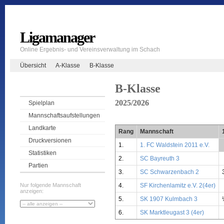
Ligamanager
Online Ergebnis- und Vereinsverwaltung im Schach
Übersicht
A-Klasse
B-Klasse
B-Klasse
2025/2026
Spielplan
Mannschaftsaufstellungen
Landkarte
Rang
Mannschaft
Druckversionen
1.
1. FC Waldstein 2011 e.V.
Statistiken
2.
SC Bayreuth 3
Partien
3.
SC Schwarzenbach 2
4.
SF Kirchenlamitz e.V. 2(4er)
Nur folgende Mannschaft
anzeigen:
5.
SK 1907 Kulmbach 3
6.
SK Marktleugast 3 (4er)