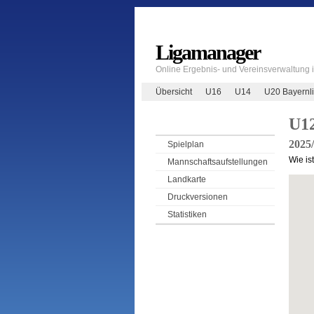
Ligamanager
Online Ergebnis- und Vereinsverwaltung
Übersicht
U16
U14
U20 Bayernl
U1
2025
Spielplan
Wie is
Mannschaftsaufstellungen
Landkarte
Druckversionen
Statistiken