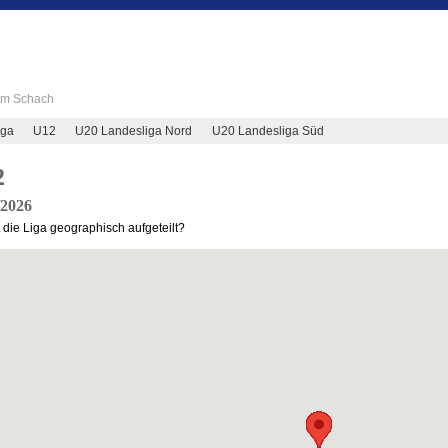
 im Schach
iga
U12
U20 Landesliga Nord
U20 Landesliga Süd
2
/2026
t die Liga geographisch aufgeteilt?