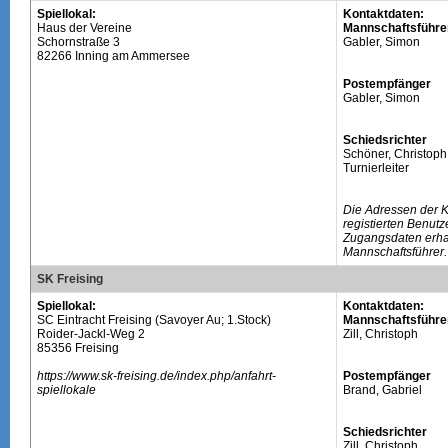
Spiellokal:
Kontaktdaten:
Haus der Vereine
Mannschaftsführe
Schornstraße 3
Gabler, Simon
82266 Inning am Ammersee
Postempfänger
Gabler, Simon
Schiedsrichter
Schöner, Christoph
Turnierleiter
Die Adressen der 
registierten Benutz
Zugangsdaten erhal
Mannschaftsführer.
SK Freising
Spiellokal:
Kontaktdaten:
SC Eintracht Freising (Savoyer Au; 1.Stock)
Mannschaftsführe
Roider-Jackl-Weg 2
Zill, Christoph
85356 Freising
https://www.sk-freising.de/index.php/anfahrt-
Postempfänger
spiellokale
Brand, Gabriel
Schiedsrichter
Zill, Christoph