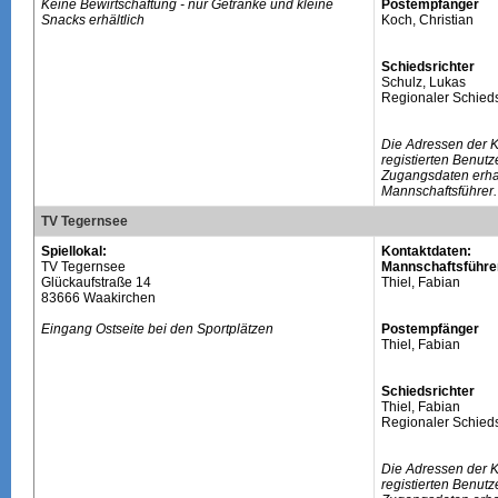
Keine Bewirtschaftung - nur Getränke und kleine
Postempfänger
Snacks erhältlich
Koch, Christian
Schiedsrichter
Schulz, Lukas
Regionaler Schieds
Die Adressen der 
registierten Benutz
Zugangsdaten erhal
Mannschaftsführer.
TV Tegernsee
Spiellokal:
Kontaktdaten:
TV Tegernsee
Mannschaftsführe
Glückaufstraße 14
Thiel, Fabian
83666 Waakirchen
Eingang Ostseite bei den Sportplätzen
Postempfänger
Thiel, Fabian
Schiedsrichter
Thiel, Fabian
Regionaler Schieds
Die Adressen der 
registierten Benutz