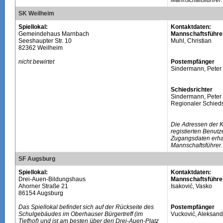
Mannschaftsführer.
SK Weilheim
Spiellokal:
Kontaktdaten:
Gemeindehaus Marnbach
Mannschaftsführe
Seeshaupter Str. 10
Muhl, Christian
82362 Weilheim
nicht bewirtet
Postempfänger
Sindermann, Peter
Schiedsrichter
Sindermann, Peter
Regionaler Schieds
Die Adressen der 
registierten Benutz
Zugangsdaten erhal
Mannschaftsführer.
SF Augsburg
Spiellokal:
Kontaktdaten:
Drei-Auen-Bildungshaus
Mannschaftsführe
Ahorner Straße 21
Isaković, Vasko
86154 Augsburg
Das Spiellokal befindet sich auf der Rückseite des
Postempfänger
Schulgebäudes im Oberhauser Bürgertreff (im
Vucković, Aleksand
Tiefhof) und ist am besten über den Drei-Auen-Platz