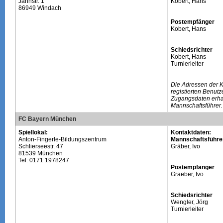
Jahnstr. 1
Kobert, Hans
86949 Windach
Postempfänger
Kobert, Hans
Schiedsrichter
Kobert, Hans
Turnierleiter
Die Adressen der 
registierten Benutz
Zugangsdaten erhal
Mannschaftsführer.
FC Bayern München
Spiellokal:
Kontaktdaten:
Anton-Fingerle-Bildungszentrum
Mannschaftsführe
Schlierseestr. 47
Gräber, Ivo
81539 München
Tel: 0171 1978247
Postempfänger
Graeber, Ivo
Schiedsrichter
Wengler, Jörg
Turnierleiter