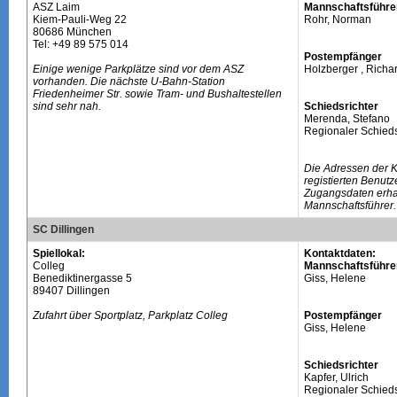
ASZ Laim
Mannschaftsführe
Kiem-Pauli-Weg 22
Rohr, Norman
80686 München
Tel: +49 89 575 014
Postempfänger
Einige wenige Parkplätze sind vor dem ASZ
Holzberger , Richa
vorhanden. Die nächste U-Bahn-Station
Friedenheimer Str. sowie Tram- und Bushaltestellen
sind sehr nah.
Schiedsrichter
Merenda, Stefano
Regionaler Schieds
Die Adressen der 
registierten Benutz
Zugangsdaten erhal
Mannschaftsführer.
SC Dillingen
Spiellokal:
Kontaktdaten:
Colleg
Mannschaftsführe
Benediktinergasse 5
Giss, Helene
89407 Dillingen
Zufahrt über Sportplatz, Parkplatz Colleg
Postempfänger
Giss, Helene
Schiedsrichter
Kapfer, Ulrich
Regionaler Schieds