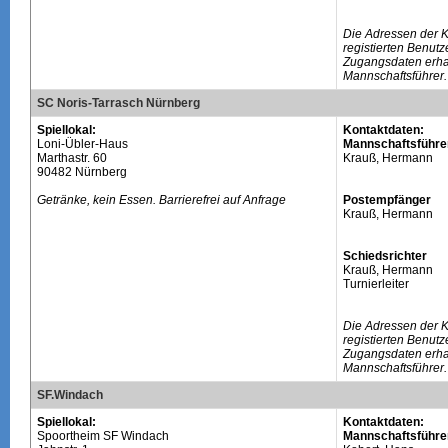
Die Adressen der 
registierten Benutz
Zugangsdaten erhal
Mannschaftsführer.
SC Noris-Tarrasch Nürnberg
Spiellokal:
Kontaktdaten:
Loni-Übler-Haus
Mannschaftsführe
Marthastr. 60
Krauß, Hermann
90482 Nürnberg
Getränke, kein Essen. Barrierefrei auf Anfrage
Postempfänger
Krauß, Hermann
Schiedsrichter
Krauß, Hermann
Turnierleiter
Die Adressen der 
registierten Benutz
Zugangsdaten erhal
Mannschaftsführer.
SF.Windach
Spiellokal:
Kontaktdaten:
Spoortheim SF Windach
Mannschaftsführe