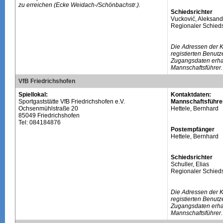
zu erreichen (Ecke Weidach-/Schönbachstr.).
Schiedsrichter
Vucković, Aleksand
Regionaler Schieds
Die Adressen der 
registierten Benutz
Zugangsdaten erhal
Mannschaftsführer.
VfB Friedrichshofen
Spiellokal:
Kontaktdaten:
Sportgaststätte VfB Friedrichshofen e.V.
Mannschaftsführe
Ochsenmühlstraße 20
Hettele, Bernhard
85049 Friedrichshofen
Tel: 084184876
Postempfänger
Hettele, Bernhard
Schiedsrichter
Schuller, Elias
Regionaler Schieds
Die Adressen der 
registierten Benutz
Zugangsdaten erhal
Mannschaftsführer.