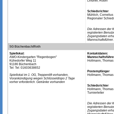
Lindner, Robin
Schiedsrichter
Mühlich, Cornelius
Regionaler Schieds
Die Adressen der 
registierten Benutz
Zugangsdaten erhal
Mannschaftsführer.
SG Büchenbach/Roth
Spiellokal:
Kontaktdaten:
AWO-Kindergarten "Regenbogen"
Mannschaftsführe
Kühedorfer Weg 11
Hollmann, Thomas
91186 Büchenbach
Tel: Tel: 01603638652
Postempfänger
Spiellokal im 1. OG, Treppenlift vorhanden,
Hollmann, Thomas
Vorankündigung wegen Schlüsseldispo 2 Tage
vorher erforderlich. Getränke vorhanden
Schiedsrichter
Hollmann, Thomas
Turnierleiter
Die Adressen der 
registierten Benutz
Zugangsdaten erhal