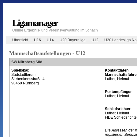
Ligamanager
Online Ergebnis- und Vereinsverwaltung im Schach
Übersicht
U16
U14
U20 Bayernliga
U12
U20 Landesliga No
Mannschaftsaufstellungen - U12
SW Nürnberg Süd
Spiellokal:
Kontaktdaten:
Südstadtforum
Mannschaftsführe
Siebenkeesstraße 4
Luther, Helmut
90459 Nürnberg
Postempfänger
Luther, Helmut
Schiedsrichter
Luther, Helmut
FIDE Schiedsrichte
Die Adressen der 
registierten Benutz