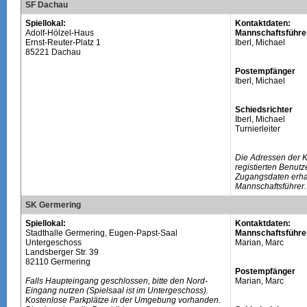
SF Dachau
Spiellokal:
Kontaktdaten:
Adolf-Hölzel-Haus
Mannschaftsführe
Ernst-Reuter-Platz 1
Iberl, Michael
85221 Dachau
Postempfänger
Iberl, Michael
Schiedsrichter
Iberl, Michael
Turnierleiter
Die Adressen der 
registierten Benutz
Zugangsdaten erhal
Mannschaftsführer.
SK Germering
Spiellokal:
Kontaktdaten:
Stadthalle Germering, Eugen-Papst-Saal
Mannschaftsführe
Untergeschoss
Marian, Marc
Landsberger Str. 39
82110 Germering
Postempfänger
Falls Haupteingang geschlossen, bitte den Nord-
Marian, Marc
Eingang nutzen (Spielsaal ist im Untergeschoss).
Kostenlose Parkplätze in der Umgebung vorhanden.