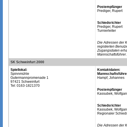
Postempfänger
Prediger, Rupert
Schiedsrichter
Prediger, Rupert
Turnierleiter
Die Adressen der 
registierten Benutz
Zugangsdaten erhal
Mannschaftsführer.
SK Schweinfurt 2000
Spiellokal:
Kontaktdaten:
Spinnmühle
Mannschaftsführe
Gutermannpromenade 1
Hampf, Johannes
97421 Schweinfurt
Tel: 0163-1821370
Postempfänger
Kassubek, Wolfga
Schiedsrichter
Kassubek, Wolfga
Regionaler Schieds
Die Adressen der 