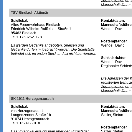
Zugangsdaten erhal
Mannschaftsführer.
TSV Bindlach Aktionär
Spiellokal:
Kontaktdaten:
Altes Feuerwehrhaus Bindlach
Mannschaftsführe
Friedrich-Wilhelm-Raiffeisen-Straße 1
Wendel, David
95463 Bindlach
Tel: 017682621178
Postempfänger
Es werden Getränke angeboten. Speisen und
Wendel, David
Getränke dürfen mitgebracht werden. Die Spielstätte
befindet sich im ersten Stock und ist nicht barrierefrei.
Schiedsrichter
Wendel, David
Regionaler Schieds
Die Adressen der 
registierten Benutz
Zugangsdaten erhal
Mannschaftsführer.
SK 1911 Herzogenaurach
Spiellokal:
Kontaktdaten:
vhs Herzogenaurach
Mannschaftsführe
Langenzenner Straße 1b
Sattler, Stefan
91074 Herzogenaurach
Tel: 01624177018
Postempfänger
Das Spiellokal erreicht man über den Burgstaller
Sattler, Stefan