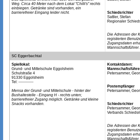
Weg. Circa 40 Meter nach dem Lokal "Chilli's" rechts
einbiegen. Getränke sind vorhanden, ein
barrierefreier Eingang leider nicht.
Schiedsrichter
Sattler, Stefan
Regionaler Schieds
Die Adressen der 
registierten Benutz
Zugangsdaten erhal
Mannschaftsführer.
SC Eggerbachtal
Spiellokal:
Kontaktdaten:
Grund- und Mittelschule Eggolsheim
Mannschaftsführe
Schulstraße 4
Petersammer, Geo
91330 Eggolsheim
Tel: ------------
Postempfänger
Mensa der Grund- und Mittelschule - hinter der
Petersammer, Geo
Bushaltestelle - Eingang H - rechts unten;
barrierefreier Zugang möglich. Getränke und kleine
Snacks vorhanden.
Schiedsrichter
Petersammer, Geo
Verbands Schiedsri
Die Adressen der 
registierten Benutz
Zugangsdaten erhal
Mannschaftsführer.