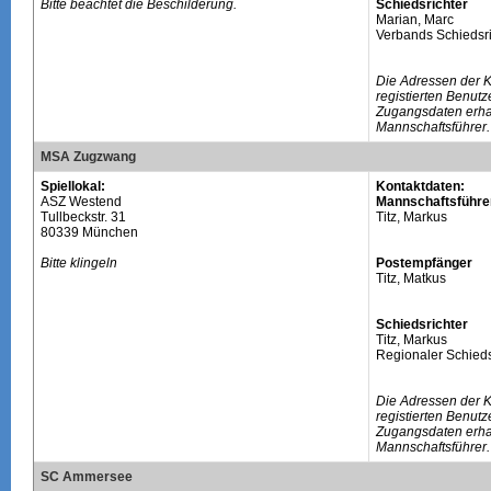
Bitte beachtet die Beschilderung.
Schiedsrichter
Marian, Marc
Verbands Schiedsri
Die Adressen der 
registierten Benutz
Zugangsdaten erhal
Mannschaftsführer.
MSA Zugzwang
Spiellokal:
Kontaktdaten:
ASZ Westend
Mannschaftsführe
Tullbeckstr. 31
Titz, Markus
80339 München
Bitte klingeln
Postempfänger
Titz, Matkus
Schiedsrichter
Titz, Markus
Regionaler Schieds
Die Adressen der 
registierten Benutz
Zugangsdaten erhal
Mannschaftsführer.
SC Ammersee