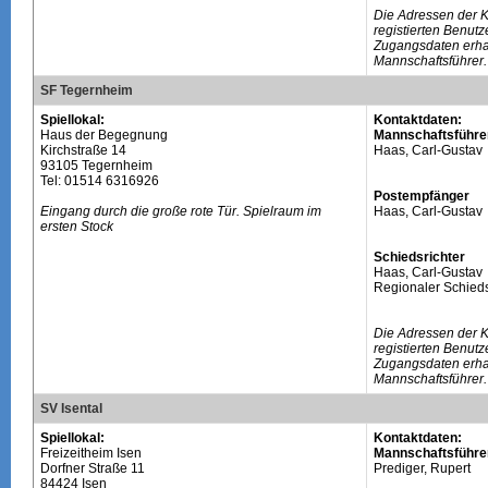
Die Adressen der 
registierten Benutz
Zugangsdaten erhal
Mannschaftsführer.
SF Tegernheim
Spiellokal:
Kontaktdaten:
Haus der Begegnung
Mannschaftsführe
Kirchstraße 14
Haas, Carl-Gustav
93105 Tegernheim
Tel: 01514 6316926
Postempfänger
Eingang durch die große rote Tür. Spielraum im
Haas, Carl-Gustav
ersten Stock
Schiedsrichter
Haas, Carl-Gustav
Regionaler Schieds
Die Adressen der 
registierten Benutz
Zugangsdaten erhal
Mannschaftsführer.
SV Isental
Spiellokal:
Kontaktdaten:
Freizeitheim Isen
Mannschaftsführe
Dorfner Straße 11
Prediger, Rupert
84424 Isen