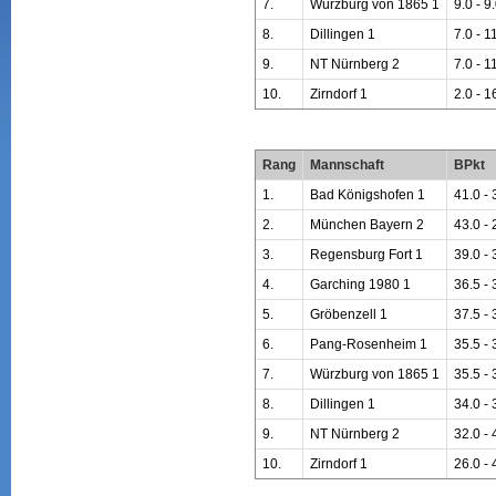
7.
Würzburg von 1865 1
9.0 - 9
8.
Dillingen 1
7.0 - 1
9.
NT Nürnberg 2
7.0 - 1
10.
Zirndorf 1
2.0 - 1
Rang
Mannschaft
BPkt
1.
Bad Königshofen 1
41.0 - 
2.
München Bayern 2
43.0 - 
3.
Regensburg Fort 1
39.0 - 
4.
Garching 1980 1
36.5 - 
5.
Gröbenzell 1
37.5 - 
6.
Pang-Rosenheim 1
35.5 - 
7.
Würzburg von 1865 1
35.5 - 
8.
Dillingen 1
34.0 - 
9.
NT Nürnberg 2
32.0 - 
10.
Zirndorf 1
26.0 - 