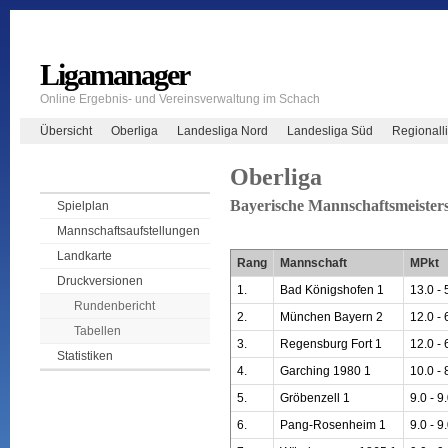
Ligamanager
Online Ergebnis- und Vereinsverwaltung im Schach
Übersicht
Oberliga
Landesliga Nord
Landesliga Süd
Regionall
Oberliga
Bayerische Mannschaftsmeisters
Spielplan
Mannschaftsaufstellungen
Landkarte
Rang
Mannschaft
MPkt
Druckversionen
1.
Bad Königshofen 1
13.0 - 
Rundenbericht
2.
München Bayern 2
12.0 - 
Tabellen
3.
Regensburg Fort 1
12.0 - 
Statistiken
4.
Garching 1980 1
10.0 - 
5.
Gröbenzell 1
9.0 - 9
6.
Pang-Rosenheim 1
9.0 - 9