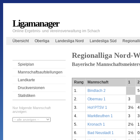
Ligamanager
Online Ergebnis- und Vereinsverwaltung im Schach
Übersicht
Oberliga
Landesliga Nord
Landesliga Süd
Regionall
Regionalliga Nord-W
Bayerische Mannschaftsmeisters
Spielplan
Mannschaftsaufstellungen
Landkarte
Rang
Mannschaft
1
2
Druckversionen
1.
Bindlach 2
**
5
Statistiken
2.
Obernau 1
3
*
3.
Hof PTSV 1
3½
4
Nur folgende Mannschaft
anzeigen:
4.
Marktleuthen 1
3
3
5.
Kronach 1
2½
1
6.
Bad Neustadt 1
1½
0