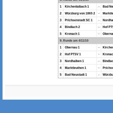
1
Kirchenlaibach 1
-
Bad Ne
2
Würzburg von 1865 2
-
Marktl
3
Prichsenstadt SC 1
-
Nordha
4
Bindlach 2
-
Hof PT
5
Kronach 1
-
Oberna
9. Runde am 4/11/10
1
Obernau 1
-
Kirche
2
Hof PTSV 1
-
Kronac
3
Nordhalben 1
-
Bindla
4
Marktleuthen 1
-
Prichs
5
Bad Neustadt 1
-
Würzbu