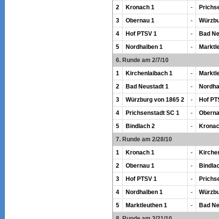
2
Kronach 1
-
Prichs
3
Obernau 1
-
Würzbu
4
Hof PTSV 1
-
Bad Ne
5
Nordhalben 1
-
Marktl
6. Runde am 2/7/10
1
Kirchenlaibach 1
-
Marktl
2
Bad Neustadt 1
-
Nordha
3
Würzburg von 1865 2
-
Hof PT
4
Prichsenstadt SC 1
-
Oberna
5
Bindlach 2
-
Kronac
7. Runde am 2/28/10
1
Kronach 1
-
Kirche
2
Obernau 1
-
Bindla
3
Hof PTSV 1
-
Prichs
4
Nordhalben 1
-
Würzbu
5
Marktleuthen 1
-
Bad Ne
8. Runde am 3/21/10