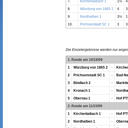
7.
Kirchenlaibach 1
1½
4
8.
Würzburg von 1865 2
4
3
9.
Nordhalben 1
3½
10.
Prichsenstadt SC 1
3
3
Die Einzelergebnisse werden nur ange
1. Runde am 10/18/09
1
Würzburg von 1865 2
-
Kirche
2
Prichsenstadt SC 1
-
Bad Ne
3
Bindlach 2
-
Marktl
4
Kronach 1
-
Nordha
5
Obernau 1
-
Hof PT
2. Runde am 11/15/09
1
Kirchenlaibach 1
-
Hof PT
2
Nordhalben 1
-
Oberna