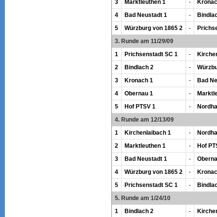
3
Marktleuthen 1
-
Kronac
4
Bad Neustadt 1
-
Bindla
5
Würzburg von 1865 2
-
Prichs
3. Runde am 11/29/09
1
Prichsenstadt SC 1
-
Kirche
2
Bindlach 2
-
Würzbu
3
Kronach 1
-
Bad Ne
4
Obernau 1
-
Marktl
5
Hof PTSV 1
-
Nordha
4. Runde am 12/13/09
1
Kirchenlaibach 1
-
Nordha
2
Marktleuthen 1
-
Hof PT
3
Bad Neustadt 1
-
Oberna
4
Würzburg von 1865 2
-
Kronac
5
Prichsenstadt SC 1
-
Bindla
5. Runde am 1/24/10
1
Bindlach 2
-
Kirche