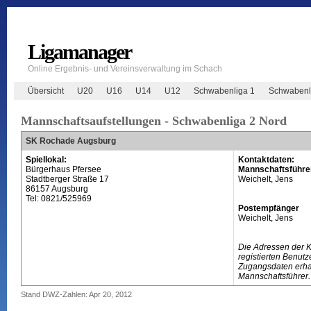
Ligamanager
Online Ergebnis- und Vereinsverwaltung im Schach
Übersicht
U20
U16
U14
U12
Schwabenliga 1
Schwabenl
Mannschaftsaufstellungen - Schwabenliga 2 Nord
SK Rochade Augsburg
Spiellokal:
Kontaktdaten:
Bürgerhaus Pfersee
Mannschaftsführe
Stadtberger Straße 17
Weichelt, Jens
86157 Augsburg
Tel: 0821/525969
Postempfänger
Weichelt, Jens
Die Adressen der 
registierten Benutz
Zugangsdaten erhal
Mannschaftsführer.
Stand DWZ-Zahlen: Apr 20, 2012